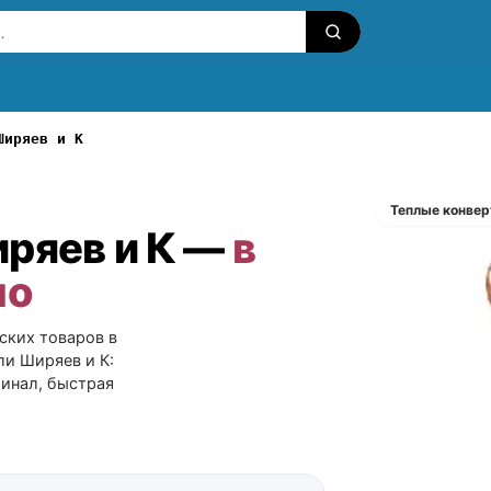
Ширяев и К
Теплые конве
ряев и К —
в
но
ских товаров в
ли Ширяев и К:
гинал, быстрая