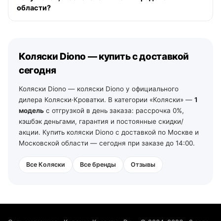
области?
бесплатно от 10 000 ₽ в пределах МКАД. По Санкт-
Петербургу и Ленинградской области — от 2 рабочих
Да. По Московской области — со склада в Москве. По
дней со своего склада. По остальной России —
Тульской и Калужской области — из наших магазинов
отгрузка на ближайший рабочий день, далее ТК и ПВЗ.
в Туле (ул. Арсенальная, 2а) и Калуге (ул.
Коляски Diono — купить с доставкой
Дзержинского, 35): самовывоз из зала на следующий
день после подтверждения заказа, доставка по городу
сегодня
— от 490 ₽, по области — уточняйте у менеджеров. По
Ленинградской области — от 2 рабочих дней со своего
Коляски Diono — коляски Diono у официального
склада в Санкт-Петербурге (тел. +7 (812) 213-31-35).
дилера Коляски·Кроватки. В категории «Коляски» —
1
модель
с отгрузкой в день заказа: рассрочка 0%,
кэшбэк деньгами, гарантия и постоянные скидки/
акции. Купить коляски Diono с доставкой по Москве и
Московской области — сегодня при заказе до 14:00.
Все Коляски
Все бренды
Отзывы