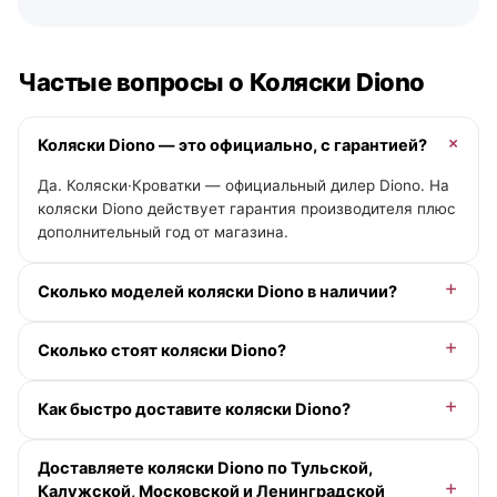
Частые вопросы о Коляски Diono
Коляски Diono — это официально, с гарантией?
Да. Коляски·Кроватки — официальный дилер Diono. На
коляски Diono действует гарантия производителя плюс
дополнительный год от магазина.
Сколько моделей коляски Diono в наличии?
В категории «Коляски» у Diono — 1 модель. Актуальные
Сколько стоят коляски Diono?
цены и помощь с выбором — у менеджера онлайн.
Доступна рассрочка 0-0-12 без переплаты и кэшбэк
Как быстро доставите коляски Diono?
деньгами. Точную цену под вашу комплектацию
подскажет менеджер.
По Москве и Московской области — при заказе до
Доставляете коляски Diono по Тульской,
13:00 в будний день доставим сегодня (если в
Калужской, Московской и Ленинградской
наличии), позже — на ближайший рабочий день,