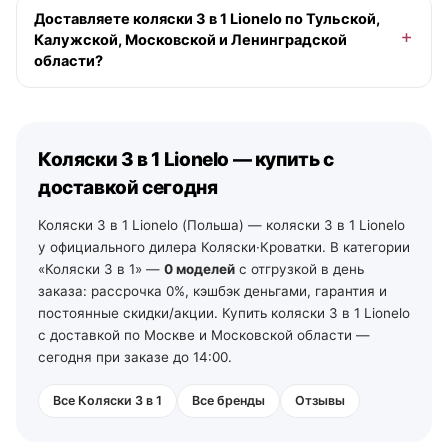
По Москве и Московской области — при заказе до
Доставляете коляски 3 в 1 Lionelo по Тульской,
13:00 в будний день доставим сегодня (если в
Калужской, Московской и Ленинградской
наличии), позже — на ближайший рабочий день,
области?
бесплатно от 10 000 ₽ в пределах МКАД. По Санкт-
Петербургу и Ленинградской области — от 2 рабочих
Да. По Московской области — со склада в Москве. По
дней со своего склада. По остальной России —
Тульской и Калужской области — из наших магазинов
отгрузка на ближайший рабочий день, далее ТК и ПВЗ.
в Туле (ул. Арсенальная, 2а) и Калуге (ул.
Коляски 3 в 1 Lionelo — купить с
Дзержинского, 35): самовывоз из зала на следующий
день после подтверждения заказа, доставка по городу
доставкой сегодня
— от 490 ₽, по области — уточняйте у менеджеров. По
Ленинградской области — от 2 рабочих дней со своего
Коляски 3 в 1 Lionelo (Польша) — коляски 3 в 1 Lionelo
склада в Санкт-Петербурге (тел. +7 (812) 213-31-35).
у официального дилера Коляски·Кроватки. В категории
«Коляски 3 в 1» —
0 моделей
с отгрузкой в день
заказа: рассрочка 0%, кэшбэк деньгами, гарантия и
постоянные скидки/акции. Купить коляски 3 в 1 Lionelo
с доставкой по Москве и Московской области —
сегодня при заказе до 14:00.
Все Коляски 3 в 1
Все бренды
Отзывы