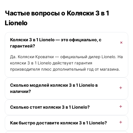
Частые вопросы о Коляски 3 в 1
Lionelo
Коляски 3 в 1 Lionelo — это официально, с
гарантией?
Да. Коляски·Кроватки — официальный дилер Lionelo. На
коляски 3 в 1 Lionelo действует гарантия
производителя плюс дополнительный год от магазина.
Сколько моделей коляски 3 в 1 Lionelo в
наличии?
В категории «Коляски 3 в 1» у Lionelo — 0 моделей.
Сколько стоят коляски 3 в 1 Lionelo?
Актуальные цены и помощь с выбором — у менеджера
онлайн.
Доступна рассрочка 0-0-12 без переплаты и кэшбэк
Как быстро доставите коляски 3 в 1 Lionelo?
деньгами. Точную цену под вашу комплектацию
подскажет менеджер.