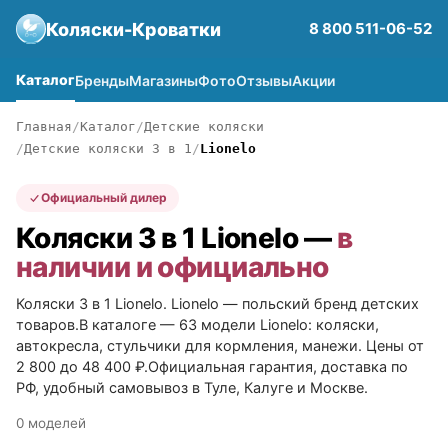
Коляски-Кроватки
8 800 511-06-52
Каталог
Бренды
Магазины
Фото
Отзывы
Акции
Главная
Каталог
Детские коляски
Детские коляски 3 в 1
Lionelo
Официальный дилер
Коляски 3 в 1 Lionelo —
в
наличии и официально
Коляски 3 в 1 Lionelo. Lionelo — польский бренд детских
товаров.В каталоге — 63 модели Lionelo: коляски,
автокресла, стульчики для кормления, манежи. Цены от
2 800 до 48 400 ₽.Официальная гарантия, доставка по
РФ, удобный самовывоз в Туле, Калуге и Москве.
0 моделей