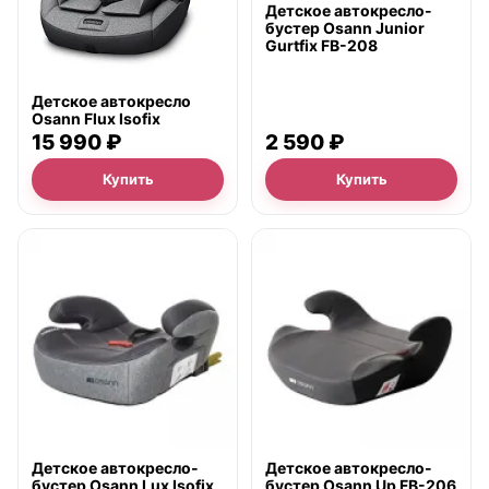
Детское автокресло-
бустер Osann Junior
Gurtfix FB-208
Детское автокресло
Osann Flux Isofix
15 990 ₽
2 590 ₽
Купить
Купить
● в наличии
● в наличии
Детское автокресло-
Детское автокресло-
бустер Osann Lux Isofix
бустер Osann Up FB-206