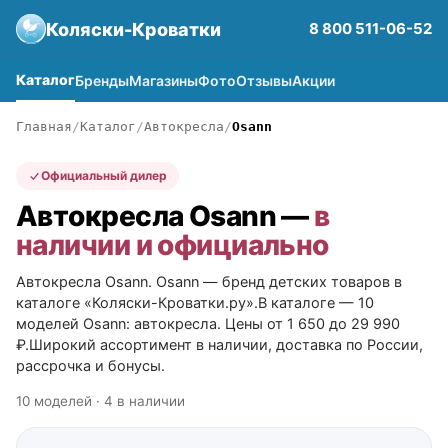
Коляски-Кроватки
8 800 511-06-52
Каталог
Бренды
Магазины
Фото
Отзывы
Акции
Главная
Каталог
Автокресла
Osann
Официальный дилер
Автокресла Osann —
в
наличии и официально
Автокресла Osann. Osann — бренд детских товаров в
каталоге «Коляски-Кроватки.ру».В каталоге — 10
моделей Osann: автокресла. Цены от 1 650 до 29 990
₽.Широкий ассортимент в наличии, доставка по России,
рассрочка и бонусы.
10 моделей · 4 в наличии