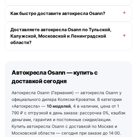
и помощь с выбором — у менеджера онлайн.
Цены на автокресла Osann — от 1 790 ₽. Доступна
Как быстро доставите автокресла Osann?
рассрочка 0-0-12 без переплаты и кэшбэк деньгами.
Точную цену под вашу комплектацию подскажет
По Москве и Московской области — при заказе до
менеджер.
Доставляете автокресла Osann по Тульской,
13:00 в будний день доставим сегодня (если в
Калужской, Московской и Ленинградской
наличии), позже — на ближайший рабочий день,
области?
бесплатно от 10 000 ₽ в пределах МКАД. По Санкт-
Петербургу и Ленинградской области — от 2 рабочих
Да. По Московской области — со склада в Москве. По
дней со своего склада. По остальной России —
Тульской и Калужской области — из наших магазинов
отгрузка на ближайший рабочий день, далее ТК и ПВЗ.
в Туле (ул. Арсенальная, 2а) и Калуге (ул.
Автокресла Osann — купить с
Дзержинского, 35): самовывоз из зала на следующий
день после подтверждения заказа, доставка по городу
доставкой сегодня
— от 490 ₽, по области — уточняйте у менеджеров. По
Ленинградской области — от 2 рабочих дней со своего
Автокресла Osann (Германия) — автокресла Osann у
склада в Санкт-Петербурге (тел. +7 (812) 213-31-35).
официального дилера Коляски·Кроватки. В категории
«Автокресла» —
10 моделей
, 4 в наличии, цена от 1
790 ₽ с отгрузкой в день заказа: рассрочка 0%, кэшбэк
деньгами, гарантия и постоянные скидки/акции.
Купить автокресла Osann с доставкой по Москве и
Московской области — сегодня при заказе до 14:00.