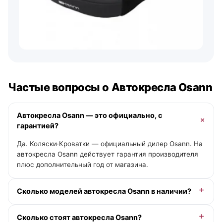
Частые вопросы о Автокресла Osann
Автокресла Osann — это официально, с
гарантией?
Да. Коляски·Кроватки — официальный дилер Osann. На
автокресла Osann действует гарантия производителя
плюс дополнительный год от магазина.
Сколько моделей автокресла Osann в наличии?
В категории «Автокресла» у Osann — 10 моделей, из
Сколько стоят автокресла Osann?
них 4 в наличии с отгрузкой сегодня. Актуальные цены