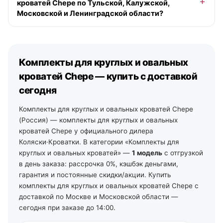
кроватей Chepe по Тульской, Калужской,
наличии), позже — на ближайший рабочий день,
Московской и Ленинградской области?
бесплатно от 10 000 ₽ в пределах МКАД. По Санкт-
Петербургу и Ленинградской области — от 2 рабочих
Да. По Московской области — со склада в Москве. По
дней со своего склада. По остальной России —
Тульской и Калужской области — из наших магазинов
отгрузка на ближайший рабочий день, далее ТК и ПВЗ.
в Туле (ул. Арсенальная, 2а) и Калуге (ул.
Комплекты для круглых и овальных
Дзержинского, 35): самовывоз из зала на следующий
день после подтверждения заказа, доставка по городу
кроватей Chepe — купить с доставкой
— от 490 ₽, по области — уточняйте у менеджеров. По
сегодня
Ленинградской области — от 2 рабочих дней со своего
склада в Санкт-Петербурге (тел. +7 (812) 213-31-35).
Комплекты для круглых и овальных кроватей Chepe
(Россия) — комплекты для круглых и овальных
кроватей Chepe у официального дилера
Коляски·Кроватки. В категории «Комплекты для
круглых и овальных кроватей» —
1 модель
с отгрузкой
в день заказа: рассрочка 0%, кэшбэк деньгами,
гарантия и постоянные скидки/акции. Купить
комплекты для круглых и овальных кроватей Chepe с
доставкой по Москве и Московской области —
сегодня при заказе до 14:00.