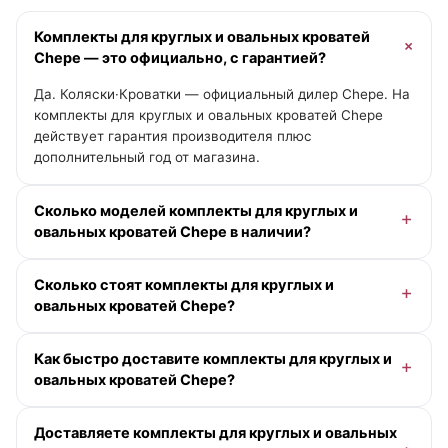
Комплекты для круглых и овальных кроватей
Chepe — это официально, с гарантией?
Да. Коляски·Кроватки — официальный дилер Chepe. На
комплекты для круглых и овальных кроватей Chepe
действует гарантия производителя плюс
дополнительный год от магазина.
Сколько моделей комплекты для круглых и
овальных кроватей Chepe в наличии?
В категории «Комплекты для круглых и овальных
Сколько стоят комплекты для круглых и
кроватей» у Chepe — 1 модель. Актуальные цены и
овальных кроватей Chepe?
помощь с выбором — у менеджера онлайн.
Доступна рассрочка 0-0-12 без переплаты и кэшбэк
Как быстро доставите комплекты для круглых и
деньгами. Точную цену под вашу комплектацию
овальных кроватей Chepe?
подскажет менеджер.
По Москве и Московской области — при заказе до
Доставляете комплекты для круглых и овальных
13:00 в будний день доставим сегодня (если в