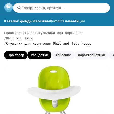
Каталог
Бренды
Магазины
Фото
Отзывы
Акции
Главная
Каталог
Стульчики для кормления
Phil and Teds
Стульчик для кормления Phil and Teds Poppy
Про товар
Расцветки
Описание
Характеристики
В