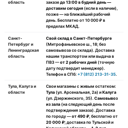
область
заказе
до 13:00 в будний день —
доставим сегодня
(если в наличии),
позже — на ближайший рабочий
день. Бесплатно от 10 000 ₽ в
пределах МКАД.
Санкт-
Свой склад в Санкт-Петербурге
Петербург и
(Митрофаньевское ш., 18; без
Ленинградская
самовывоза со склада). Доставка
область
нашим транспортом или выдача в
ПВЗ —
от 2 рабочих дней
(точную
дату подтвердит менеджер).
Телефон в СПб:
+7 (812) 213-31-35
.
Тула, Калуга и
Свои магазины с живым остатком:
области
Тула
(ул. Арсенальная, 2а) и
Калуга
(ул. Дзержинского, 35).
Самовывоз
из зала
(на следующий день после
подтверждения заказа). Доставка
по городу —
от 490 ₽
, бесплатно от
20 000 ₽
; доставка по Тульской и