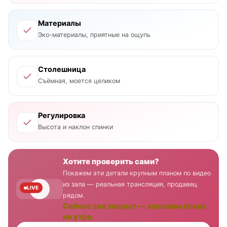
Материалы
Эко-материалы, приятные на ощупь
Столешница
Съёмная, моется целиком
Регулировка
Высота и наклон спинки
Хотите проверить сами?
Покажем эти детали крупным планом по видео
из зала — реальная трансляция, продавец
LIVE
рядом.
Сейчас зал закрыт — запишем показ
на утро.