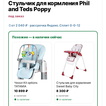
Стульчик для кормления
Phil
and Teds
Poppy
под заказ
от 2 040 ₽ · рассрочка Яндекс.Сплит 0-0-12
Похожие — в наличии сейчас
Чехол Kit options
Стульчик для кормления
TATAMIA
Sweet Baby City
10 899 ₽
8 300 ₽
в наличии
в наличии
● в наличии
● в наличии