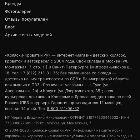
Бренды
Фотогалерея
Отзывы покупателей
Блог
Архив снятых моделей
«Коляски-Кроватки.Ру» — интернет-магазин детских колясок,
кроваток и автокресел с 2004 года. Свои склады в Москве (ул.
Монтажная, 7, стр. 11) и Санкт-Петербурге (Митрофаньевское ш.,
18, тел.
+7 (812) 213-31-35
; без самовывоза со склада —
доставка нашим транспортом по СПб и Ленинградской области
или выдача в ПВЗ). Розничные магазины — в Туле (ул.
Арсенальная, 2а) и Калуге (ул. Дзержинского, 35); своя
курьерская доставка в Костроме и Ярославле; доставка по всей
России (ПВЗ и курьер). Гарантия производителя 12 месяцев,
возврат 14 дней. Тел.
8 800 511-06-52
.
ИП Чернега Владимир Николаевич · ОГРНИП 319774600445032 · ИНН
773008827602 · 119121, Москва, ул. Монтажная, 7
© 2004–2026 «Коляски-Кроватки.Ру». Информация на сайте носит
справочный характер и не является публичной офертой. Свои склады в