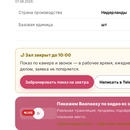
07.08.2026.
Страна производства
Нидерланды
Базовая единица
шт
🌙 Зал закрыт до
10:00
Показ по камере и звонок — в рабочее время, ежедн
делом, заявка не потеряется.
Забронировать показ на завтра
Написать в Te
Покажем Beaneasy по видео из 
Реальная трансляция: продавец подойдё
LIVE
спальное место.
Сейчас недоступно — работаем ежедне