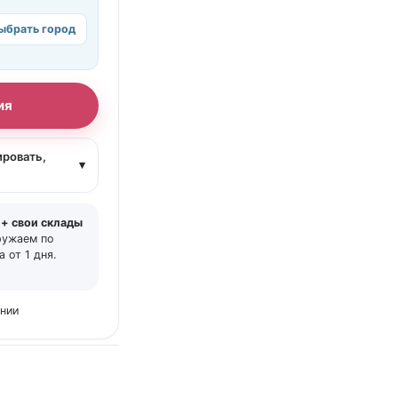
ыбрать город
ия
ировать,
▾
 + свои склады
ружаем по
 от 1 дня.
ении