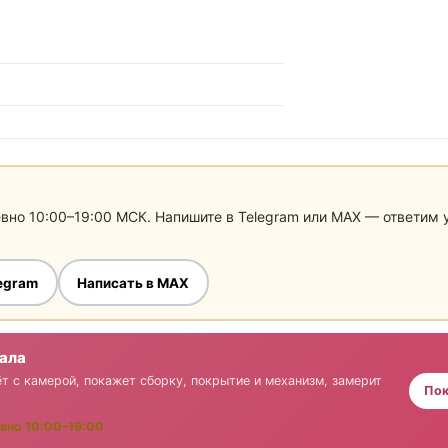
евно 10:00–19:00 МСК. Напишите в Telegram или MAX — ответим
legram
Написать в MAX
зала
т с камерой, покажет сборку, покрытие и механизм, замерит
Пок
вно 10:00–19:00