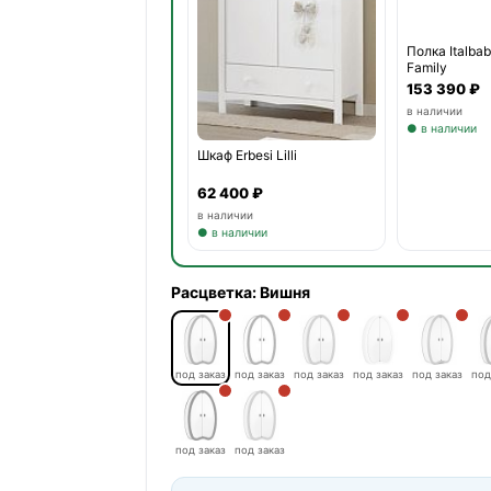
Полка Italba
Family
153 390 ₽
в наличии
● в наличии
Шкаф Erbesi Lilli
62 400 ₽
в наличии
● в наличии
Расцветка:
Вишня
под заказ
под заказ
под заказ
под заказ
под заказ
под
под заказ
под заказ