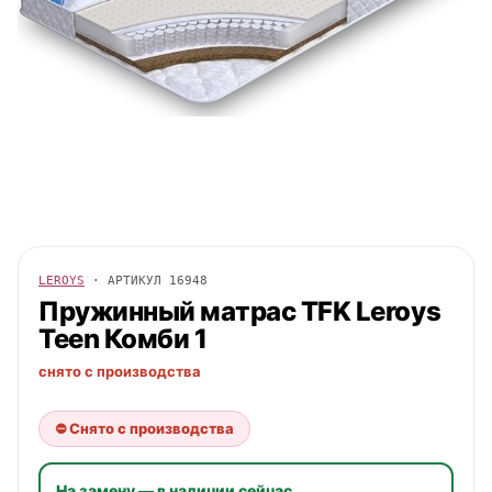
LEROYS
· АРТИКУЛ
16948
Пружинный матрас TFK
Leroys
Teen Комби 1
снято с производства
⛔ Снято с производства
На замену — в наличии сейчас