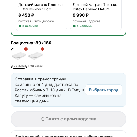
Детский матрас Плитекс
Детский матрас Плитекс
Plitex Bamboo Nature
Plitex Юниор 11 см
9 990 ₽
8 450 ₽
похожая · дороже
похожая · чуть дороже
● в наличии
● в наличии
Расцветка:
80x160
под заказ
под заказ
Отправка в транспортную
компанию от 1 дня, доставка по
России обычно 7–10 дней. В Тулу и
Выбрать город
Калугу — самовывоз на
следующий день.
Снято с производства
Ещё способы: посмотреть в зале, забронировать,