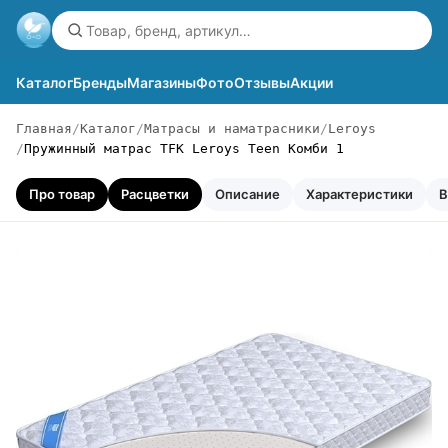
Каталог
Бренды
Магазины
Фото
Отзывы
Акции
Главная
Каталог
Матрасы и наматрасники
Leroys
Пружинный матрас TFK Leroys Teen Комби 1
Про товар
Расцветки
Описание
Характеристики
В