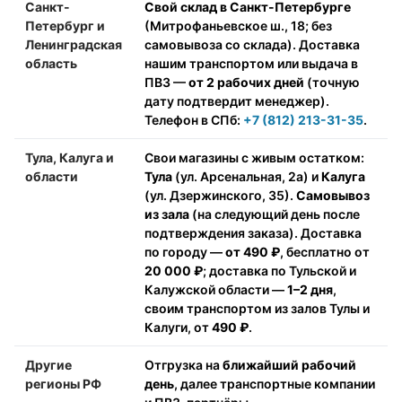
Санкт-
Свой склад в Санкт-Петербурге
Петербург и
(Митрофаньевское ш., 18; без
Ленинградская
самовывоза со склада). Доставка
область
нашим транспортом или выдача в
ПВЗ —
от 2 рабочих дней
(точную
дату подтвердит менеджер).
Телефон в СПб:
+7 (812) 213-31-35
.
Тула, Калуга и
Свои магазины с живым остатком:
области
Тула
(ул. Арсенальная, 2а) и
Калуга
(ул. Дзержинского, 35).
Самовывоз
из зала
(на следующий день после
подтверждения заказа). Доставка
по городу —
от 490 ₽
, бесплатно от
20 000 ₽
; доставка по Тульской и
Калужской области —
1–2 дня
,
своим транспортом из залов Тулы и
Калуги, от
490 ₽
.
Другие
Отгрузка на
ближайший рабочий
регионы РФ
день
, далее транспортные компании