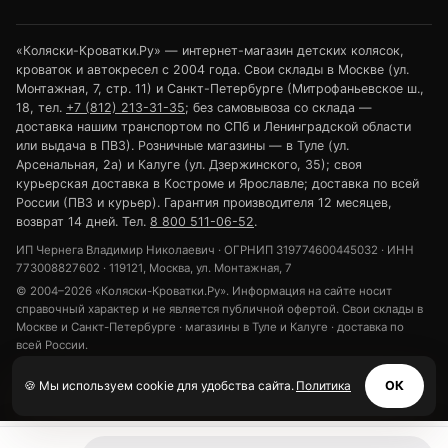
«Коляски-Кроватки.Ру» — интернет-магазин детских колясок,
кроваток и автокресел с 2004 года. Свои склады в Москве (ул.
Монтажная, 7, стр. 11) и Санкт-Петербурге (Митрофаньевское ш.,
18, тел.
+7 (812) 213-31-35
; без самовывоза со склада —
доставка нашим транспортом по СПб и Ленинградской области
или выдача в ПВЗ). Розничные магазины — в Туле (ул.
Арсенальная, 2а) и Калуге (ул. Дзержинского, 35); своя
курьерская доставка в Костроме и Ярославле; доставка по всей
России (ПВЗ и курьер). Гарантия производителя 12 месяцев,
возврат 14 дней. Тел.
8 800 511-06-52
.
ИП Чернега Владимир Николаевич · ОГРНИП 319774600445032 · ИНН
773008827602 · 119121, Москва, ул. Монтажная, 7
© 2004–2026 «Коляски-Кроватки.Ру». Информация на сайте носит
справочный характер и не является публичной офертой. Свои склады в
Москве и Санкт-Петербурге · магазины в Туле и Калуге · доставка по
всей России.
Политика конфиденциальности
Обработка персональных данных
🍪 Мы используем cookie для удобства сайта.
Политика
ОК
Использование cookie