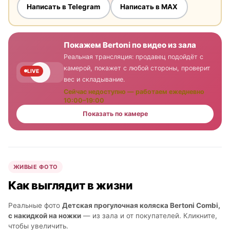
Написать в Telegram
Написать в MAX
Покажем Bertoni по видео из зала
Реальная трансляция: продавец подойдёт с
камерой, покажет с любой стороны, проверит
LIVE
вес и складывание.
Сейчас недоступно — работаем ежедневно
10:00–19:00
Показать по камере
ЖИВЫЕ ФОТО
Как выглядит в жизни
Реальные фото
Детская прогулочная коляска Bertoni Combi,
с накидкой на ножки
— из зала и от покупателей. Кликните,
чтобы увеличить.