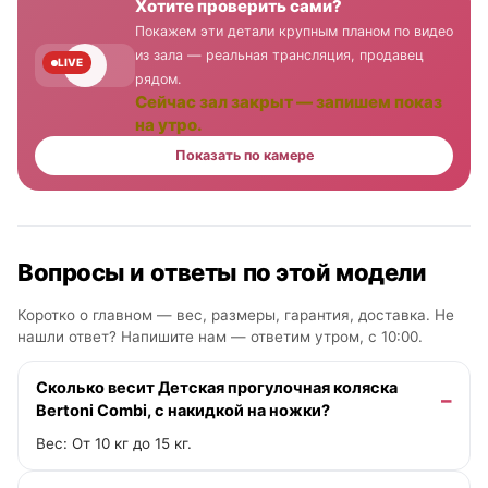
Хотите проверить сами?
Покажем эти детали крупным планом по видео
из зала — реальная трансляция, продавец
LIVE
рядом.
Сейчас зал закрыт — запишем показ
на утро.
Показать по камере
Вопросы и ответы по этой модели
Коротко о главном — вес, размеры, гарантия, доставка. Не
нашли ответ? Напишите нам —
ответим утром, с 10:00
.
Сколько весит Детская прогулочная коляска
Bertoni Combi, с накидкой на ножки?
Вес: От 10 кг до 15 кг.