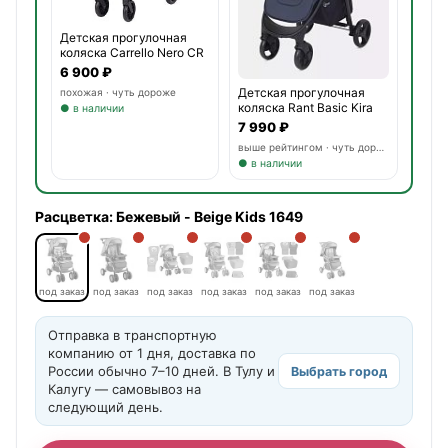
Детская прогулочная
коляска Carrello Nero CR
6 900 ₽
Детская прогулочная
похожая · чуть дороже
коляска Rant Basic Kira
● в наличии
7 990 ₽
выше рейтингом · чуть дороже
● в наличии
Расцветка:
Бежевый - Beige Kids 1649
под заказ
под заказ
под заказ
под заказ
под заказ
под заказ
Отправка в транспортную
компанию от 1 дня, доставка по
России обычно 7–10 дней. В Тулу и
Выбрать город
Калугу — самовывоз на
следующий день.