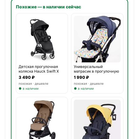
Похожие — в наличии сейчас
Детская прогулочная
Универсальный
коляска Hauck Swift X
матрасик в прогулочную
коляску
3 490 ₽
1 990 ₽
похожая · дешевле
похожая · дешевле
● в наличии
● в наличии