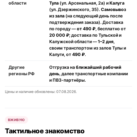
области
Тула
(ул. Арсенальная, 2а) и
Калуга
(ул. Дзержинского, 35).
Самовывоз
из зала
(на следующий день после
подтверждения заказа). Доставка
по городу —
от 490 ₽
, бесплатно от
20 000 ₽
; доставка по Тульской и
Калужской области —
1–2 дня
,
своим транспортом из залов Тулы и
Калуги, от
490 ₽
.
Другие
Отгрузка на
ближайший рабочий
регионы РФ
день
, далее транспортные компании
и ПВЗ-партнёры.
Цены и наличие обновлены: 07.08.2026.
ВЖИВУЮ
Тактильное знакомство