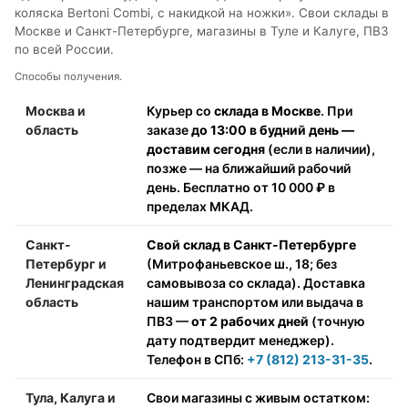
коляска Bertoni Combi, с накидкой на ножки». Свои склады в
Москве и Санкт-Петербурге, магазины в Туле и Калуге, ПВЗ
по всей России.
Способы получения.
Москва и
Курьер со
склада в Москве
. При
область
заказе
до 13:00 в будний день —
доставим сегодня
(если в наличии),
позже — на ближайший рабочий
день. Бесплатно от 10 000 ₽ в
пределах МКАД.
Санкт-
Свой склад в Санкт-Петербурге
Петербург и
(Митрофаньевское ш., 18; без
Ленинградская
самовывоза со склада). Доставка
область
нашим транспортом или выдача в
ПВЗ —
от 2 рабочих дней
(точную
дату подтвердит менеджер).
Телефон в СПб:
+7 (812) 213-31-35
.
Тула, Калуга и
Свои магазины с живым остатком: