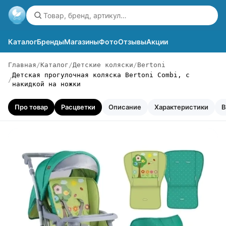
Каталог
Бренды
Магазины
Фото
Отзывы
Акции
Главная
Каталог
Детские коляски
Bertoni
Детская прогулочная коляска Bertoni Combi, с
накидкой на ножки
Про товар
Расцветки
Описание
Характеристики
В