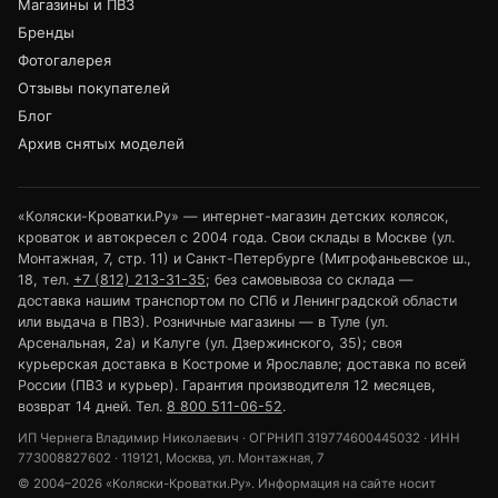
Магазины и ПВЗ
Бренды
Фотогалерея
Отзывы покупателей
Блог
Архив снятых моделей
«Коляски-Кроватки.Ру» — интернет-магазин детских колясок,
кроваток и автокресел с 2004 года. Свои склады в Москве (ул.
Монтажная, 7, стр. 11) и Санкт-Петербурге (Митрофаньевское ш.,
18, тел.
+7 (812) 213-31-35
; без самовывоза со склада —
доставка нашим транспортом по СПб и Ленинградской области
или выдача в ПВЗ). Розничные магазины — в Туле (ул.
Арсенальная, 2а) и Калуге (ул. Дзержинского, 35); своя
курьерская доставка в Костроме и Ярославле; доставка по всей
России (ПВЗ и курьер). Гарантия производителя 12 месяцев,
возврат 14 дней. Тел.
8 800 511-06-52
.
ИП Чернега Владимир Николаевич · ОГРНИП 319774600445032 · ИНН
773008827602 · 119121, Москва, ул. Монтажная, 7
© 2004–2026 «Коляски-Кроватки.Ру». Информация на сайте носит