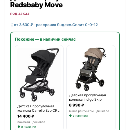
Redsbaby
Move
под заказ
от 3 630 ₽ · рассрочка Яндекс.Сплит 0-0-12
Похожие — в наличии сейчас
Детская прогулочная
коляска Indigo Skip
8 990 ₽
Детская прогулочная
коляска Carrello Evo CRL
выше рейтингом · дешевле
14 400 ₽
● в наличии
похожая · дешевле
● в наличии