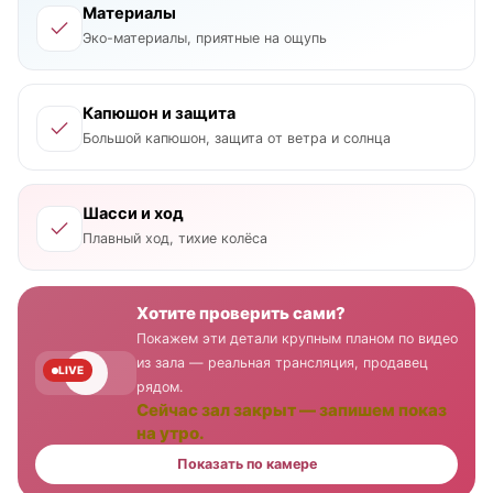
Материалы
Эко-материалы, приятные на ощупь
Капюшон и защита
Большой капюшон, защита от ветра и солнца
Шасси и ход
Плавный ход, тихие колёса
Хотите проверить сами?
Покажем эти детали крупным планом по видео
из зала — реальная трансляция, продавец
LIVE
рядом.
Сейчас зал закрыт — запишем показ
на утро.
Показать по камере