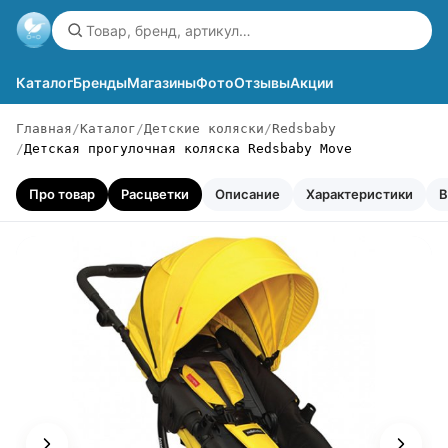
Каталог
Бренды
Магазины
Фото
Отзывы
Акции
Главная
Каталог
Детские коляски
Redsbaby
Детская прогулочная коляска Redsbaby Move
Про товар
Расцветки
Описание
Характеристики
В