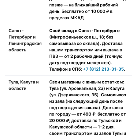
позже — на ближайший рабочий
день. Бесплатно от 10 000 ₽ в
пределах МКАД.
Санкт-
Свой склад в Санкт-Петербурге
Петербург и
(Митрофаньевское ш., 18; без
Ленинградская
самовывоза со склада). Доставка
область
нашим транспортом или выдача в
ПВЗ —
от 2 рабочих дней
(точную
дату подтвердит менеджер).
Телефон в СПб:
+7 (812) 213-31-35
.
Тула, Калуга и
Свои магазины с живым остатком:
области
Тула
(ул. Арсенальная, 2а) и
Калуга
(ул. Дзержинского, 35).
Самовывоз
из зала
(на следующий день после
подтверждения заказа). Доставка
по городу —
от 490 ₽
, бесплатно от
20 000 ₽
; доставка по Тульской и
Калужской области —
1–2 дня
,
своим транспортом из залов Тулы и