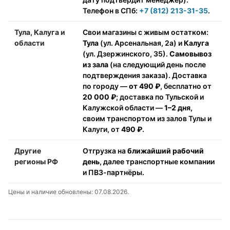
Телефон в СПб:
+7 (812) 213-31-35
.
Тула, Калуга и
Свои магазины с живым остатком:
области
Тула
(ул. Арсенальная, 2а) и
Калуга
(ул. Дзержинского, 35).
Самовывоз
из зала
(на следующий день после
подтверждения заказа). Доставка
по городу —
от 490 ₽
, бесплатно от
20 000 ₽
; доставка по Тульской и
Калужской области —
1–2 дня
,
своим транспортом из залов Тулы и
Калуги, от
490 ₽
.
Другие
Отгрузка на
ближайший рабочий
регионы РФ
день
, далее транспортные компании
и ПВЗ-партнёры.
Цены и наличие обновлены: 07.08.2026.