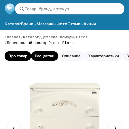
Каталог
Бренды
Магазины
Фото
Отзывы
Акции
Главная
Каталог
Детские комоды
Picci
Пеленальный комод Picci Flora
Про товар
Расцветки
Описание
Характеристики
В