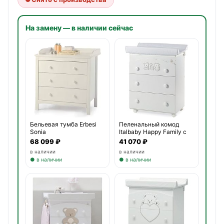
На замену — в наличии сейчас
Бельевая тумба Erbesi
Пеленальный комод
Sonia
Italbaby Happy Family с
ва
68 099 ₽
41 070 ₽
в наличии
в наличии
● в наличии
● в наличии