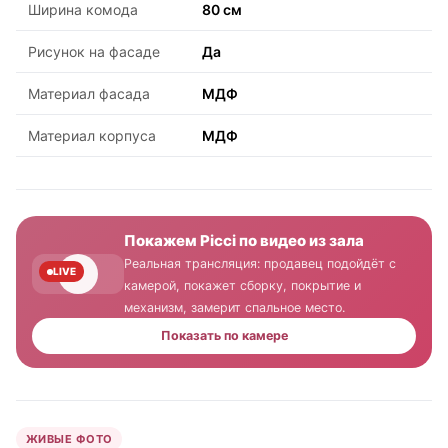
Ширина комода
80 см
Рисунок на фасаде
Да
Материал фасада
МДФ
Материал корпуса
МДФ
Покажем Picci по видео из зала
Реальная трансляция: продавец подойдёт с
LIVE
камерой, покажет сборку, покрытие и
механизм, замерит спальное место.
Показать по камере
ЖИВЫЕ ФОТО