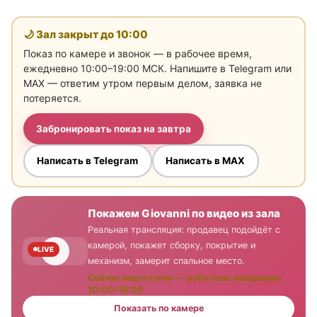
🌙 Зал закрыт до
10:00
Показ по камере и звонок — в рабочее время,
ежедневно 10:00–19:00 МСК. Напишите в Telegram или
MAX — ответим утром первым делом, заявка не
потеряется.
Забронировать показ на завтра
Написать в Telegram
Написать в MAX
Покажем Giovanni по видео из зала
Реальная трансляция: продавец подойдёт с
камерой, покажет сборку, покрытие и
LIVE
механизм, замерит спальное место.
Сейчас недоступно — работаем ежедневно
10:00–19:00
Показать по камере