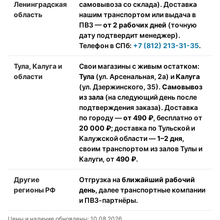
Ленинградская
самовывоза со склада). Доставка
область
нашим транспортом или выдача в
ПВЗ —
от 2 рабочих дней
(точную
дату подтвердит менеджер).
Телефон в СПб:
+7 (812) 213-31-35
.
Тула, Калуга и
Свои магазины с живым остатком:
области
Тула
(ул. Арсенальная, 2а) и
Калуга
(ул. Дзержинского, 35).
Самовывоз
из зала
(на следующий день после
подтверждения заказа). Доставка
по городу —
от 490 ₽
, бесплатно от
20 000 ₽
; доставка по Тульской и
Калужской области —
1–2 дня
,
своим транспортом из залов Тулы и
Калуги, от
490 ₽
.
Другие
Отгрузка на
ближайший рабочий
регионы РФ
день
, далее транспортные компании
и ПВЗ-партнёры.
Цены и наличие обновлены: 10.08.2026.