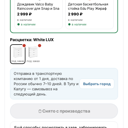
Дождевик Valco Baby
Детская баскетбольная
Raincover для Snap и Sna
стойка Edu Play Жираф
2 999 ₽
2 990 ₽
в наличии
в наличии
● в наличии
● в наличии
Расцветка:
White LUX
под заказ
под заказ
Отправка в транспортную
компанию от 1 дня, доставка по
России обычно 7–10 дней. В Тулу и
Выбрать город
Калугу — самовывоз на
следующий день.
Снято с производства
Ещё способы: посмотреть в зале, забронировать,