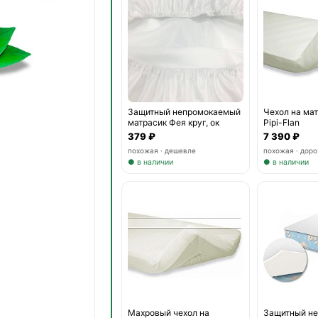
Защитный непромокаемый
Чехол на мат
матрасик Фея круг, ок
Pipi-Flan
379 ₽
7 390 ₽
похожая · дешевле
похожая · дор
● в наличии
● в наличии
Махровый чехол на
Защитный н