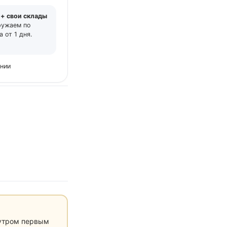
 + свои склады
ружаем по
 от 1 дня.
ении
 утром первым