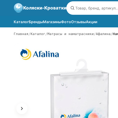
Коляски-Кроватки
Каталог
Бренды
Магазины
Фото
Отзывы
Акции
Главная
Каталог
Матрасы и наматрасники
Афалина
На