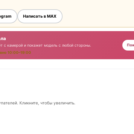
legram
Написать в MAX
ала
Пок
т с камерой и покажет модель с любой стороны.
вно 10:00–19:00
упателей. Кликните, чтобы увеличить.