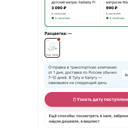
детский матрас Italbaby Pi
матрасик Ма
3 090 ₽
990 ₽
в наличии
в наличии
● в наличии
● в наличии
Расцветка:
—
под заказ
Отправка в транспортную компанию
от 1 дня, доставка по России обычно
В
7–10 дней. В Тулу и Калугу —
самовывоз на следующий день.
Узнать дату поступлен
Ещё способы: посмотреть в зале, заброн
нашли дешевле, в вишлист