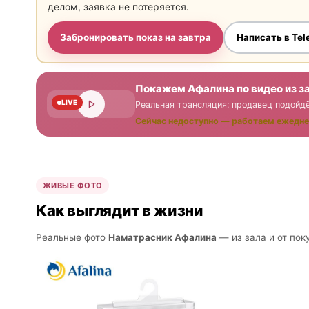
делом, заявка не потеряется.
Забронировать показ на завтра
Написать в Te
Покажем Афалина по видео из з
LIVE
Реальная трансляция: продавец подойдё
Сейчас недоступно — работаем ежедне
ЖИВЫЕ ФОТО
Как выглядит в жизни
Реальные фото
Наматрасник Афалина
— из зала и от пок