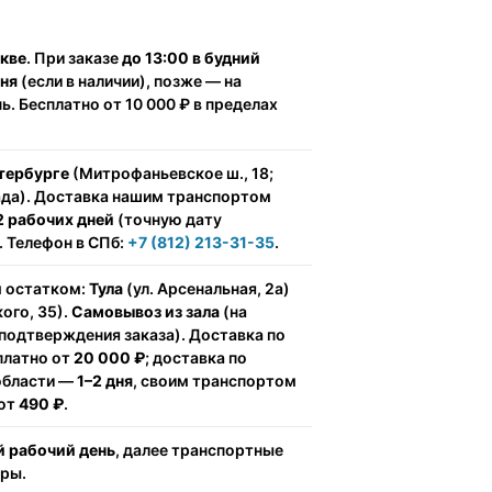
скве
. При заказе
до 13:00 в будний
дня
(если в наличии), позже — на
. Бесплатно от 10 000 ₽ в пределах
тербурге
(Митрофаньевское ш., 18;
ада). Доставка нашим транспортом
2 рабочих дней
(точную дату
 Телефон в СПб:
+7 (812) 213-31-35
.
м остатком:
Тула
(ул. Арсенальная, 2а)
ого, 35).
Самовывоз из зала
(на
подтверждения заказа). Доставка по
сплатно от
20 000 ₽
; доставка по
области —
1–2 дня
, своим транспортом
 от
490 ₽
.
 рабочий день
, далее транспортные
ёры.