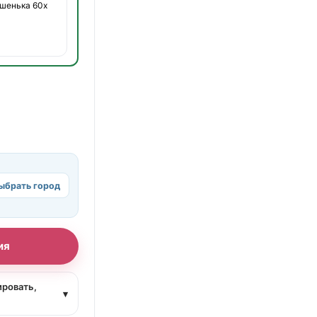
шенька 60х
ыбрать город
ия
ировать,
▾