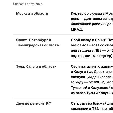
Способы получения.
Москва и область
Курьер со
склада в Мо
день — доставим сего
ближайший рабочий день
МКАД.
Санкт-Петербург и
Свой склад в Санкт-Пе
Ленинградская область
без самовывоза со скл
или выдача в ПВЗ —
от 
подтвердит менеджер).
Тула, Калуга и области
Свои магазины с живы
и
Калуга
(ул. Дзержинск
следующий день после 
городу —
от 490 ₽
, бе
Тульской и Калужской 
из залов Тулы и Калуги,
Другие регионы РФ
Отгрузка на
ближайший
компании и ПВЗ-партн