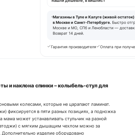
нашли дешевле, в вишлист
Магазины в Туле и Калуге (живой остаток)
в Москве и Санкт-Петербурге.
Быстро отг
Москве и МО, СПб и Ленобласти — доставка
Возврат 14 дней.
Гарантия производителя
Оплата при получ
ты и наклона спинки – колыбель-стул для
коновыми колесами, которые не царапают ламинат.
жи) фиксируется в пяти разных позициях, а подножка
а мама может устанавливать стульчик на разной
(Катоджи) с мягким дышащим чехлом можно за
ru. Дополнительно изделие оборудовано