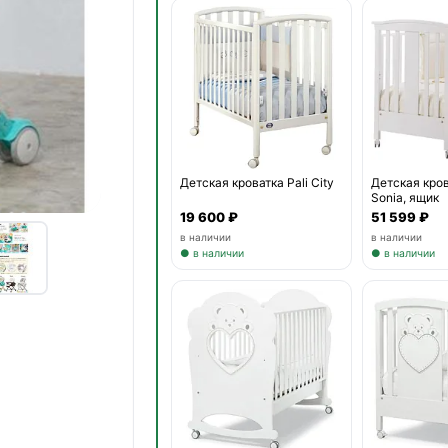
Детская кроватка Pali City
Детская кров
Sonia, ящик
19 600 ₽
51 599 ₽
в наличии
в наличии
● в наличии
● в наличии