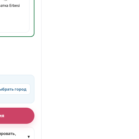
атка Erbesi
ыбрать город
ия
ировать,
▾