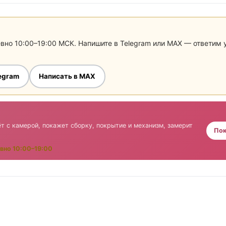
евно 10:00–19:00 МСК. Напишите в Telegram или MAX — ответим
legram
Написать в MAX
т с камерой, покажет сборку, покрытие и механизм, замерит
Пок
вно 10:00–19:00