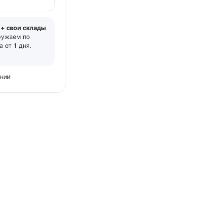
 + свои склады
ружаем по
 от 1 дня.
ении