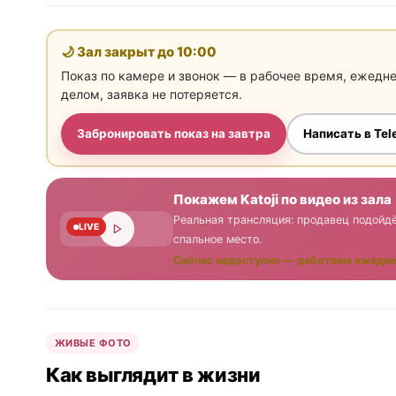
🌙 Зал закрыт до
10:00
Показ по камере и звонок — в рабочее время, ежедн
делом, заявка не потеряется.
Забронировать показ на завтра
Написать в Te
Покажем Katoji по видео из зала
Реальная трансляция: продавец подойдё
LIVE
спальное место.
Сейчас недоступно — работаем ежедне
ЖИВЫЕ ФОТО
Как выглядит в жизни