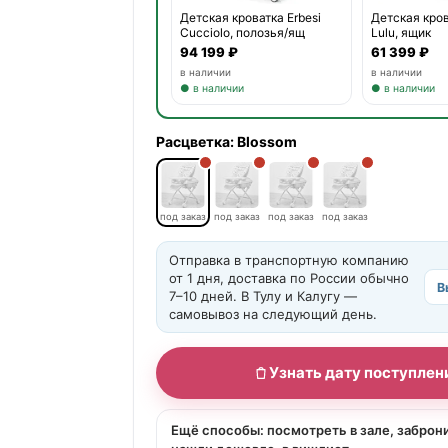
Детская кроватка Erbesi
Детская кров
Cucciolo, полозья/ящ
Lulu, ящик
94 199 ₽
61 399 ₽
в наличии
в наличии
● в наличии
● в наличии
Расцветка:
Blossom
под заказ
под заказ
под заказ
под заказ
Отправка в транспортную компанию
от 1 дня, доставка по России обычно
В
7–10 дней. В Тулу и Калугу —
самовывоз на следующий день.
Узнать дату поступлен
Ещё способы: посмотреть в зале, заброн