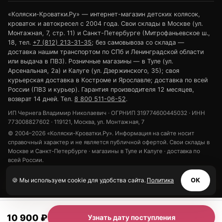
«Коляски-Кроватки.Ру» — интернет-магазин детских колясок,
кроваток и автокресел с 2004 года. Свои склады в Москве (ул.
Монтажная, 7, стр. 11) и Санкт-Петербурге (Митрофаньевское ш.,
18, тел.
+7 (812) 213-31-35
; без самовывоза со склада —
доставка нашим транспортом по СПб и Ленинградской области
или выдача в ПВЗ). Розничные магазины — в Туле (ул.
Арсенальная, 2а) и Калуге (ул. Дзержинского, 35); своя
курьерская доставка в Костроме и Ярославле; доставка по всей
России (ПВЗ и курьер). Гарантия производителя 12 месяцев,
возврат 14 дней. Тел.
8 800 511-06-52
.
ИП Чернега Владимир Николаевич · ОГРНИП 319774600445032 · ИНН
773008827602 · 119121, Москва, ул. Монтажная, 7
© 2004–2026 «Коляски-Кроватки.Ру». Информация на сайте носит
справочный характер и не является публичной офертой. Свои склады в
Москве и Санкт-Петербурге · магазины в Туле и Калуге · доставка по
всей России.
Политика конфиденциальности
Обработка персональных данных
🍪 Мы используем cookie для удобства сайта.
Политика
ОК
Использование cookie
10 900 ₽
Узнать дату поступления