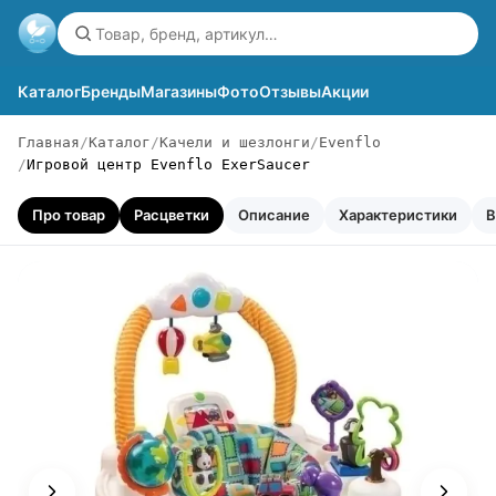
Каталог
Бренды
Магазины
Фото
Отзывы
Акции
Главная
Каталог
Качели и шезлонги
Evenflo
Игровой центр Evenflo ExerSaucer
Про товар
Расцветки
Описание
Характеристики
В