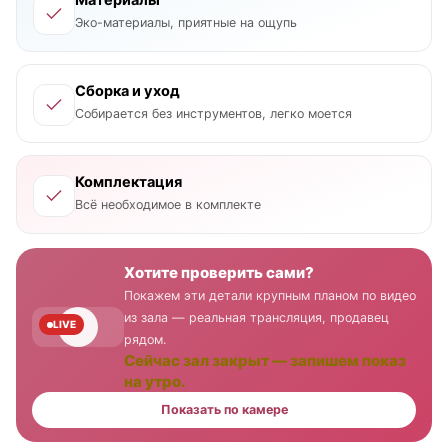
Материалы
Эко-материалы, приятные на ощупь
Сборка и уход
Собирается без инструментов, легко моется
Комплектация
Всё необходимое в комплекте
Хотите проверить сами?
Покажем эти детали крупным планом по видео
из зала — реальная трансляция, продавец
LIVE
рядом.
Сейчас зал закрыт — запишем показ
на утро.
Показать по камере