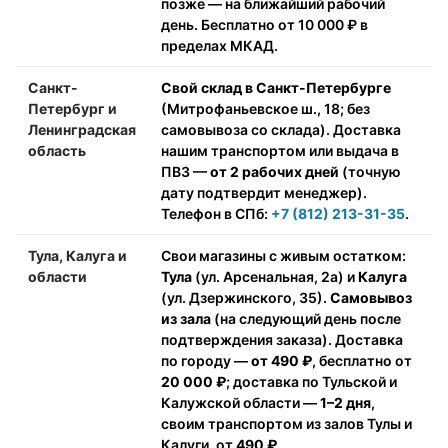
позже — на ближайший рабочий
день. Бесплатно от 10 000 ₽ в
пределах МКАД.
Санкт-
Свой склад в Санкт-Петербурге
Петербург и
(Митрофаньевское ш., 18; без
Ленинградская
самовывоза со склада). Доставка
область
нашим транспортом или выдача в
ПВЗ —
от 2 рабочих дней
(точную
дату подтвердит менеджер).
Телефон в СПб:
+7 (812) 213-31-35
.
Тула, Калуга и
Свои магазины с живым остатком:
области
Тула
(ул. Арсенальная, 2а) и
Калуга
(ул. Дзержинского, 35).
Самовывоз
из зала
(на следующий день после
подтверждения заказа). Доставка
по городу —
от 490 ₽
, бесплатно от
20 000 ₽
; доставка по Тульской и
Калужской области —
1–2 дня
,
своим транспортом из залов Тулы и
Калуги, от
490 ₽
.