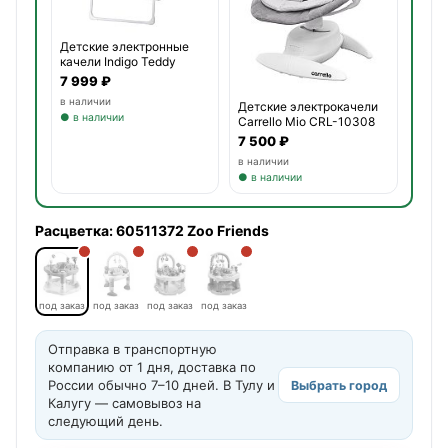
Детские электронные
качели Indigo Teddy
7 999 ₽
в наличии
Детские электрокачели
● в наличии
Carrello Mio CRL-10308
7 500 ₽
в наличии
● в наличии
Расцветка:
60511372 Zoo Friends
под заказ
под заказ
под заказ
под заказ
Отправка в транспортную
компанию от 1 дня, доставка по
России обычно 7–10 дней. В Тулу и
Выбрать город
Калугу — самовывоз на
следующий день.