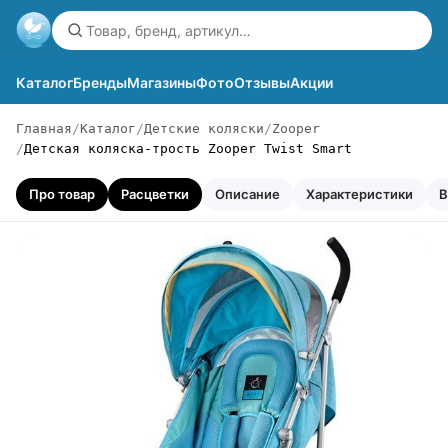
Каталог
Бренды
Магазины
Фото
Отзывы
Акции
Главная
Каталог
Детские коляски
Zooper
Детская коляска-трость Zooper Twist Smart
Про товар
Расцветки
Описание
Характеристики
В