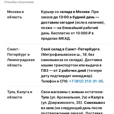
Способы получения.
Москва и
Курьер со
склада в Москве
. При
область
заказе
до 13:00 в будний день —
доставим сегодня
(если в наличии),
позже — на ближайший рабочий
день. Бесплатно от 10 000 ₽ в
пределах МКАД.
Санкт-
Свой склад в Санкт-Петербурге
Петербург и
(Митрофаньевское ш., 18; без
Ленинградская
самовывоза со склада). Доставка
область
нашим транспортом или выдача в
ПВЗ —
от 2 рабочих дней
(точную
дату подтвердит менеджер).
Телефон в СПб:
+7 (812) 213-31-35
.
Тула, Калуга и
Свои магазины с живым остатком:
области
Тула
(ул. Арсенальная, 2а) и
Калуга
(ул. Дзержинского, 35).
Самовывоз
из зала
(на следующий день после
подтверждения заказа). Доставка