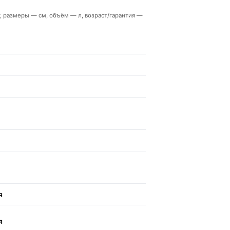
кг, размеры — см, объём — л, возраст/гарантия —
я
я