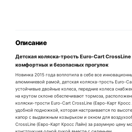
Описание
Детская коляска-трость Euro-Cart CrossLine
комфортных и безопасных прогулок
Новинка 2015 года воплотила в себе все инновацион
алюминиевой рамой, детская коляска-трость Euro-Cart
устойчивые двойные колеса, передние колеса снабж
на крутом склоне обеспечивают тормоза, расположен
коляски-трости Euro-Cart CrossLine (Евро-Карт Крос
удобной подножкой, которая настраивается по высот
капор с выдвижным козырьком и окном для воздухооб
CrossLine (Евро-Карт Кросс Лайн) за разумную цену 
конструкция одной рукой вместе с сиденьем.