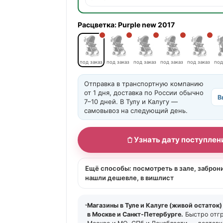
Расцветка:
Purple new 2017
под заказ
под заказ
под заказ
под заказ
под заказ
под
Отправка в транспортную компанию
от 1 дня, доставка по России обычно
В
7–10 дней. В Тулу и Калугу —
самовывоз на следующий день.
Узнать дату поступлен
Ещё способы: посмотреть в зале, заброн
нашли дешевле, в вишлист
Магазины в Туле и Калуге (живой остаток)
в Москве и Санкт-Петербурге.
Быстро отг