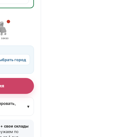
 заказ
ыбрать город
ия
ировать,
▾
 + свои склады
ружаем по