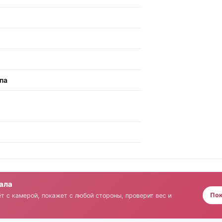
па
зала
Пок
т с камерой, покажет с любой стороны, проверит вес и