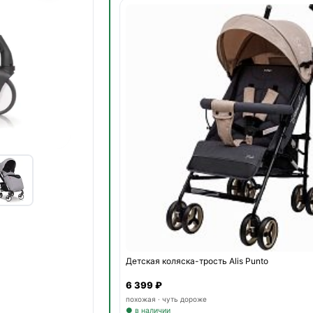
Детская коляска-трость Alis Punto
6 399 ₽
похожая · чуть дороже
● в наличии