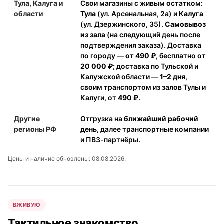
Тула, Калуга и
Свои магазины с живым остатком:
области
Тула
(ул. Арсенальная, 2а) и
Калуга
(ул. Дзержинского, 35).
Самовывоз
из зала
(на следующий день после
подтверждения заказа). Доставка
по городу —
от 490 ₽
, бесплатно от
20 000 ₽
; доставка по Тульской и
Калужской области —
1–2 дня
,
своим транспортом из залов Тулы и
Калуги, от
490 ₽
.
Другие
Отгрузка на
ближайший рабочий
регионы РФ
день
, далее транспортные компании
и ПВЗ-партнёры.
Цены и наличие обновлены: 08.08.2026.
ВЖИВУЮ
Тактильное знакомство