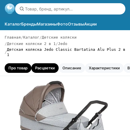
Каталог
Бренды
Магазины
Фото
Отзывы
Акции
Главная
Каталог
Детские коляски
Детские коляски 2 в 1
Jedo
Детская коляска Jedo Classic Bartatina Alu Plus 2 в
1
Про товар
Расцветки
Описание
Характеристики
В