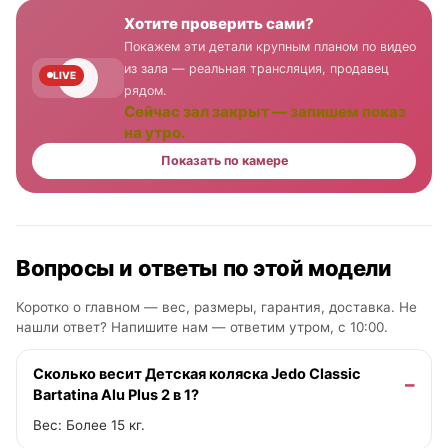
Хотите проверить сами?
Покажем эти детали крупным планом по видео
из зала — реальная трансляция, продавец
LIVE
рядом.
Сейчас зал закрыт — запишем показ
на утро.
Показать по камере
Вопросы и ответы по этой модели
Коротко о главном — вес, размеры, гарантия, доставка. Не
нашли ответ? Напишите нам —
ответим утром, с 10:00
.
Сколько весит Детская коляска Jedo Classic
Bartatina Alu Plus 2 в 1?
Вес: Более 15 кг.