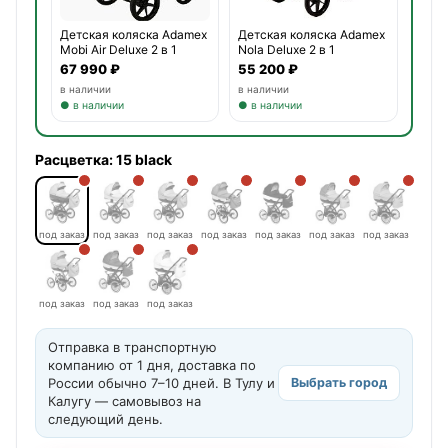
Детская коляска Adamex
Детская коляска Adamex
Mobi Air Deluxe 2 в 1
Nola Deluxe 2 в 1
67 990 ₽
55 200 ₽
в наличии
в наличии
● в наличии
● в наличии
Расцветка:
15 black
под заказ
под заказ
под заказ
под заказ
под заказ
под заказ
под заказ
под заказ
под заказ
под заказ
Отправка в транспортную
компанию от 1 дня, доставка по
России обычно 7–10 дней. В Тулу и
Выбрать город
Калугу — самовывоз на
следующий день.