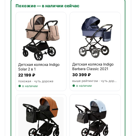
Похожие — в наличии сейчас
Детская коляска Indigo
Детская коляска Indigo
Barbara Classic 2021
Solar 2 в 1
30 399 ₽
22 199 ₽
выше рейтингом · чуть дороже
похожая · чуть дороже
● в наличии
● в наличии