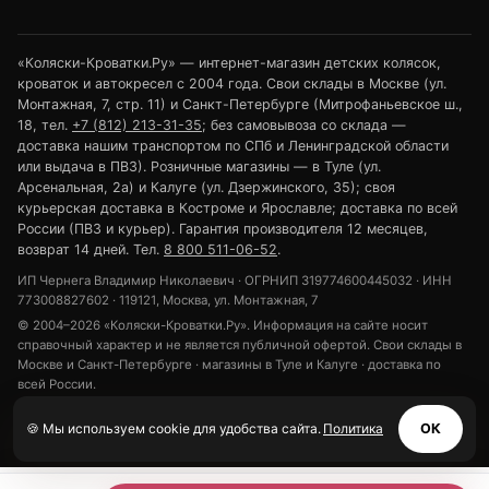
«Коляски-Кроватки.Ру» — интернет-магазин детских колясок,
кроваток и автокресел с 2004 года. Свои склады в Москве (ул.
Монтажная, 7, стр. 11) и Санкт-Петербурге (Митрофаньевское ш.,
18, тел.
+7 (812) 213-31-35
; без самовывоза со склада —
доставка нашим транспортом по СПб и Ленинградской области
или выдача в ПВЗ). Розничные магазины — в Туле (ул.
Арсенальная, 2а) и Калуге (ул. Дзержинского, 35); своя
курьерская доставка в Костроме и Ярославле; доставка по всей
России (ПВЗ и курьер). Гарантия производителя 12 месяцев,
возврат 14 дней. Тел.
8 800 511-06-52
.
ИП Чернега Владимир Николаевич · ОГРНИП 319774600445032 · ИНН
773008827602 · 119121, Москва, ул. Монтажная, 7
© 2004–2026 «Коляски-Кроватки.Ру». Информация на сайте носит
справочный характер и не является публичной офертой. Свои склады в
Москве и Санкт-Петербурге · магазины в Туле и Калуге · доставка по
всей России.
Политика конфиденциальности
Обработка персональных данных
🍪 Мы используем cookie для удобства сайта.
Политика
ОК
Использование cookie