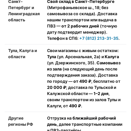
Санкт-
Свой склад в Санкт-Петербурге
Петербург и
(Митрофаньевское ш., 18; без
Ленинградская
самовывоза со склада). Доставка
область
нашим транспортом или выдача в
ПВЗ —
от 2 рабочих дней
(точную
дату подтвердит менеджер).
Телефон в СПб:
+7 (812) 213-31-35
.
Тула, Калуга и
Свои магазины с живым остатком:
области
Тула
(ул. Арсенальная, 2а) и
Калуга
(ул. Дзержинского, 35).
Самовывоз
из зала
(на следующий день после
подтверждения заказа). Доставка
по городу —
от 490 ₽
, бесплатно от
20 000 ₽
; доставка по Тульской и
Калужской области —
1–2 дня
,
своим транспортом из залов Тулы и
Калуги, от
490 ₽
.
Другие
Отгрузка на
ближайший рабочий
регионы РФ
день
, далее транспортные компании
и ПВЗ-партнёры.