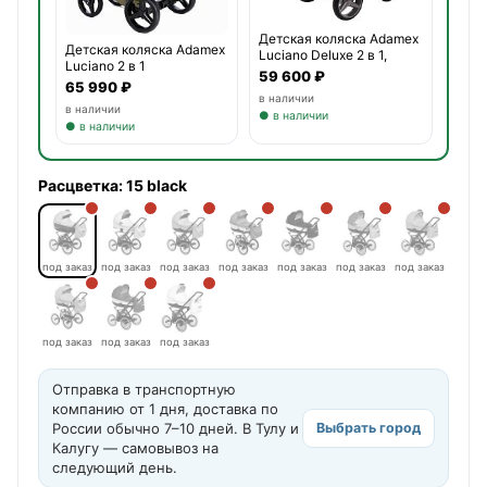
Детская коляска Adamex
Детская коляска Adamex
Luciano Deluxe 2 в 1,
Luciano 2 в 1
59 600 ₽
65 990 ₽
в наличии
в наличии
● в наличии
● в наличии
Расцветка:
15 black
под заказ
под заказ
под заказ
под заказ
под заказ
под заказ
под заказ
под заказ
под заказ
под заказ
Отправка в транспортную
компанию от 1 дня, доставка по
России обычно 7–10 дней. В Тулу и
Выбрать город
Калугу — самовывоз на
следующий день.