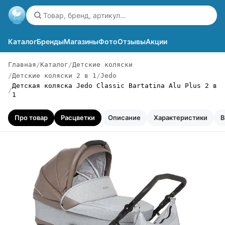
Каталог
Бренды
Магазины
Фото
Отзывы
Акции
Главная
Каталог
Детские коляски
Детские коляски 2 в 1
Jedo
Детская коляска Jedo Classic Bartatina Alu Plus 2 в
1
Про товар
Расцветки
Описание
Характеристики
В