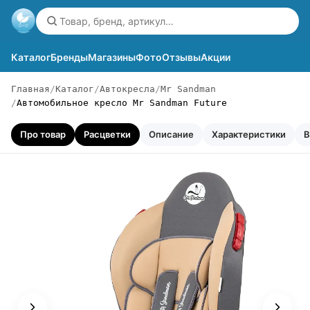
Каталог
Бренды
Магазины
Фото
Отзывы
Акции
Главная
Каталог
Автокресла
Mr Sandman
Автомобильное кресло Mr Sandman Future
Про товар
Расцветки
Описание
Характеристики
В