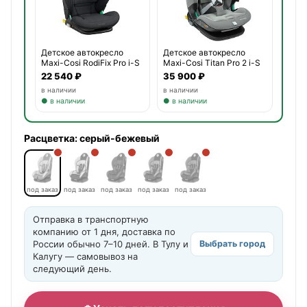
Детское автокресло
Детское автокресло
Maxi-Cosi RodiFix Pro i-S
Maxi-Cosi Titan Pro 2 i-S
22 540 ₽
35 900 ₽
в наличии
в наличии
● в наличии
● в наличии
Расцветка:
серый-бежевый
под заказ
под заказ
под заказ
под заказ
под заказ
Отправка в транспортную
компанию от 1 дня, доставка по
России обычно 7–10 дней. В Тулу и
Выбрать город
Калугу — самовывоз на
следующий день.