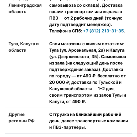
Ленинградская
самовывоза со склада). Доставка
область
нашим транспортом или выдача в
ПВЗ —
от 2 рабочих дней
(точную
дату подтвердит менеджер).
Телефон в СПб:
+7 (812) 213-31-35
.
Тула, Калуга и
Свои магазины с живым остатком:
области
Тула
(ул. Арсенальная, 2а) и
Калуга
(ул. Дзержинского, 35).
Самовывоз
из зала
(на следующий день после
подтверждения заказа). Доставка
по городу —
от 490 ₽
, бесплатно от
20 000 ₽
; доставка по Тульской и
Калужской области —
1–2 дня
,
своим транспортом из залов Тулы и
Калуги, от
490 ₽
.
Другие
Отгрузка на
ближайший рабочий
регионы РФ
день
, далее транспортные компании
и ПВЗ-партнёры.