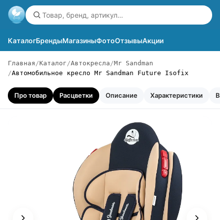
Каталог
Бренды
Магазины
Фото
Отзывы
Акции
Главная
Каталог
Автокресла
Mr Sandman
Автомобильное кресло Mr Sandman Future Isofix
Про товар
Расцветки
Описание
Характеристики
В