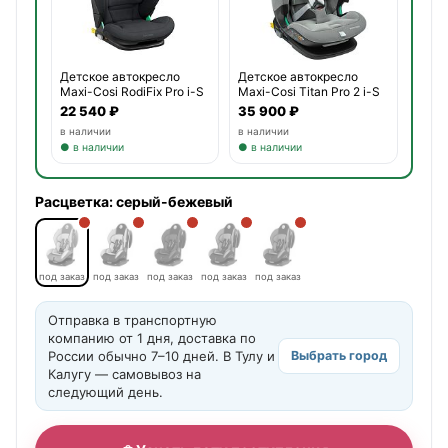
Детское автокресло
Детское автокресло
Maxi-Cosi RodiFix Pro i-S
Maxi-Cosi Titan Pro 2 i-S
22 540 ₽
35 900 ₽
в наличии
в наличии
● в наличии
● в наличии
Расцветка:
серый-бежевый
под заказ
под заказ
под заказ
под заказ
под заказ
Отправка в транспортную
компанию от 1 дня, доставка по
России обычно 7–10 дней. В Тулу и
Выбрать город
Калугу — самовывоз на
следующий день.