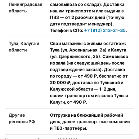
Ленинградская
самовывоза со склада). Доставка
область
нашим транспортом или выдача в
ПВЗ —
от 2 рабочих дней
(точную
дату подтвердит менеджер).
Телефон в СПб:
+7 (812) 213-31-35
.
Тула, Калуга и
Свои магазины с живым остатком:
области
Тула
(ул. Арсенальная, 2а) и
Калуга
(ул. Дзержинского, 35).
Самовывоз
из зала
(на следующий день после
подтверждения заказа). Доставка
по городу —
от 490 ₽
, бесплатно от
20 000 ₽
; доставка по Тульской и
Калужской области —
1–2 дня
,
своим транспортом из залов Тулы и
Калуги, от
490 ₽
.
Другие
Отгрузка на
ближайший рабочий
регионы РФ
день
, далее транспортные компании
и ПВЗ-партнёры.