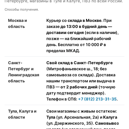
Петербурге, магазины в Туле и Калуге, ПВЗ по всей России.
Способы получения.
Москва и
Курьер со
склада в Москве
. При
область
заказе
до 13:00 в будний день —
доставим сегодня
(если в наличии),
позже — на ближайший рабочий
день. Бесплатно от 10 000 ₽ в
пределах МКАД.
Санкт-
Свой склад в Санкт-Петербурге
Петербург и
(Митрофаньевское ш., 18; без
Ленинградская
самовывоза со склада). Доставка
область
нашим транспортом или выдача в
ПВЗ —
от 2 рабочих дней
(точную
дату подтвердит менеджер).
Телефон в СПб:
+7 (812) 213-31-35
.
Тула, Калуга и
Свои магазины с живым остатком:
области
Тула
(ул. Арсенальная, 2а) и
Калуга
(ул. Дзержинского, 35).
Самовывоз