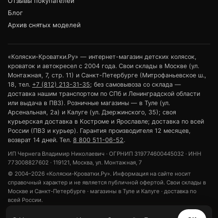
Отзывы покупателей
Блог
Архив снятых моделей
«Коляски-Кроватки.Ру» — интернет-магазин детских колясок,
кроваток и автокресел с 2004 года. Свои склады в Москве (ул.
Монтажная, 7, стр. 11) и Санкт-Петербурге (Митрофаньевское ш.,
18, тел.
+7 (812) 213-31-35
; без самовывоза со склада —
доставка нашим транспортом по СПб и Ленинградской области
или выдача в ПВЗ). Розничные магазины — в Туле (ул.
Арсенальная, 2а) и Калуге (ул. Дзержинского, 35); своя
курьерская доставка в Костроме и Ярославле; доставка по всей
России (ПВЗ и курьер). Гарантия производителя 12 месяцев,
возврат 14 дней. Тел.
8 800 511-06-52
.
ИП Чернега Владимир Николаевич · ОГРНИП 319774600445032 · ИНН
773008827602 · 119121, Москва, ул. Монтажная, 7
© 2004–2026 «Коляски-Кроватки.Ру». Информация на сайте носит
справочный характер и не является публичной офертой. Свои склады в
Москве и Санкт-Петербурге · магазины в Туле и Калуге · доставка по
всей России.
Политика конфиденциальности
Обработка персональных данных