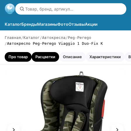
Каталог
Бренды
Магазины
Фото
Отзывы
Акции
Главная
Каталог
Автокресла
Peg-Perego
Автокресло Peg-Perego Viaggio 1 Duo-Fix K
Про товар
Расцветки
Описание
Характеристики
В