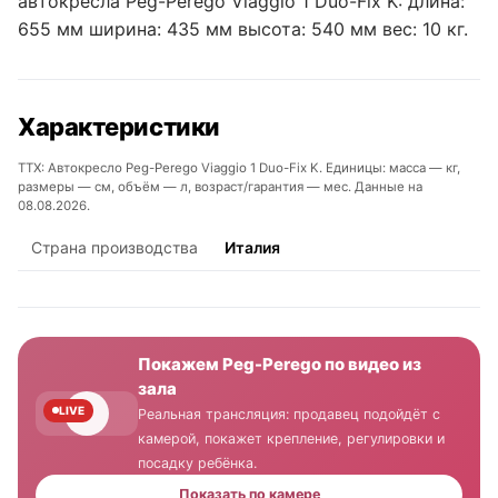
автокресла Peg-Perego Viaggio 1 Duo-Fix K: длина:
655 мм ширина: 435 мм высота: 540 мм вес: 10 кг.
Характеристики
ТТХ: Автокресло Peg-Perego Viaggio 1 Duo-Fix K. Единицы: масса — кг,
размеры — см, объём — л, возраст/гарантия — мес. Данные на
08.08.2026.
Страна производства
Италия
Покажем Peg-Perego по видео из
зала
LIVE
Реальная трансляция: продавец подойдёт с
камерой, покажет крепление, регулировки и
посадку ребёнка.
Показать по камере