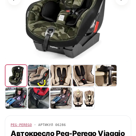
PEG-PEREGO
· АРТИКУЛ
06286
Автокресло
Peg-Perego
Viaggio