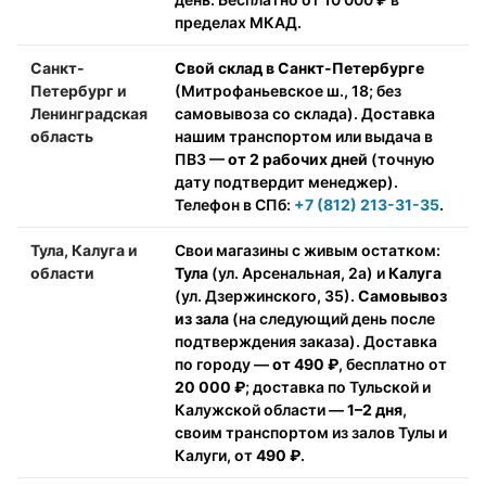
пределах МКАД.
Санкт-
Свой склад в Санкт-Петербурге
Петербург и
(Митрофаньевское ш., 18; без
Ленинградская
самовывоза со склада). Доставка
область
нашим транспортом или выдача в
ПВЗ —
от 2 рабочих дней
(точную
дату подтвердит менеджер).
Телефон в СПб:
+7 (812) 213-31-35
.
Тула, Калуга и
Свои магазины с живым остатком:
области
Тула
(ул. Арсенальная, 2а) и
Калуга
(ул. Дзержинского, 35).
Самовывоз
из зала
(на следующий день после
подтверждения заказа). Доставка
по городу —
от 490 ₽
, бесплатно от
20 000 ₽
; доставка по Тульской и
Калужской области —
1–2 дня
,
своим транспортом из залов Тулы и
Калуги, от
490 ₽
.