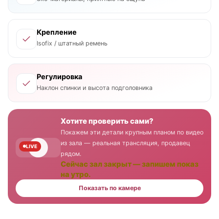
Крепление
Isofix / штатный ремень
Регулировка
Наклон спинки и высота подголовника
Хотите проверить сами?
Покажем эти детали крупным планом по видео
из зала — реальная трансляция, продавец
LIVE
рядом.
Сейчас зал закрыт — запишем показ
на утро.
Показать по камере