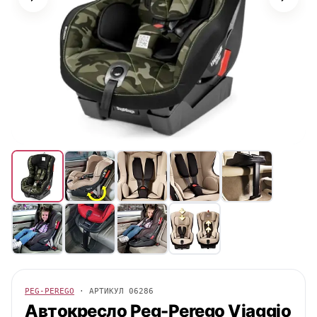
PEG-PEREGO
· АРТИКУЛ
06286
Автокресло
Peg-Perego
Viaggio