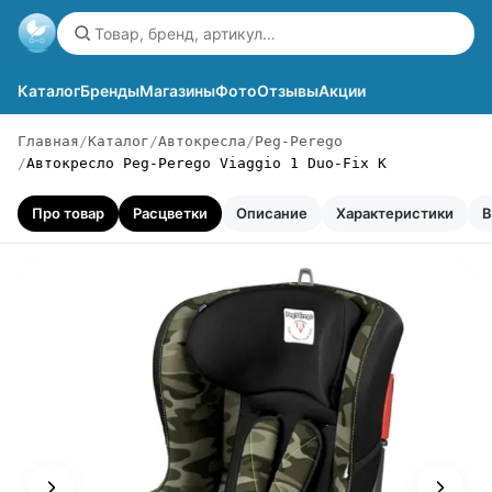
Каталог
Бренды
Магазины
Фото
Отзывы
Акции
Главная
Каталог
Автокресла
Peg-Perego
Автокресло Peg-Perego Viaggio 1 Duo-Fix K
Про товар
Расцветки
Описание
Характеристики
В