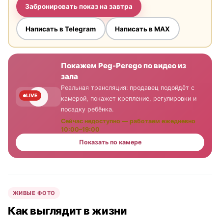
Забронировать показ на завтра
Написать в Telegram
Написать в MAX
Покажем Peg-Perego по видео из
зала
Реальная трансляция: продавец подойдёт с
LIVE
камерой, покажет крепление, регулировки и
посадку ребёнка.
Сейчас недоступно — работаем ежедневно
10:00–19:00
Показать по камере
ЖИВЫЕ ФОТО
Как выглядит в жизни