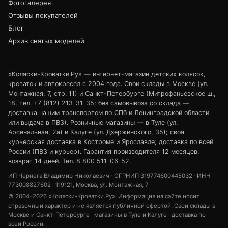
Фотогалерея
Отзывы покупателей
Блог
Архив снятых моделей
«Коляски-Кроватки.Ру» — интернет-магазин детских колясок,
кроваток и автокресел с 2004 года. Свои склады в Москве (ул.
Монтажная, 7, стр. 11) и Санкт-Петербурге (Митрофаньевское ш.,
18, тел.
+7 (812) 213-31-35
; без самовывоза со склада —
доставка нашим транспортом по СПб и Ленинградской области
или выдача в ПВЗ). Розничные магазины — в Туле (ул.
Арсенальная, 2а) и Калуге (ул. Дзержинского, 35); своя
курьерская доставка в Костроме и Ярославле; доставка по всей
России (ПВЗ и курьер). Гарантия производителя 12 месяцев,
возврат 14 дней. Тел.
8 800 511-06-52
.
ИП Чернега Владимир Николаевич · ОГРНИП 319774600445032 · ИНН
773008827602 · 119121, Москва, ул. Монтажная, 7
© 2004–2026 «Коляски-Кроватки.Ру». Информация на сайте носит
справочный характер и не является публичной офертой. Свои склады в
Москве и Санкт-Петербурге · магазины в Туле и Калуге · доставка по
всей России.