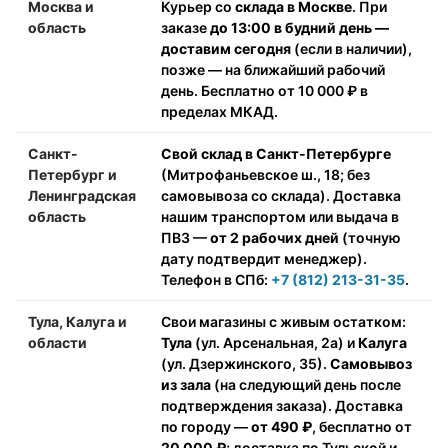
Москва и
Курьер со
склада в Москве
. При
область
заказе
до 13:00 в будний день —
доставим сегодня
(если в наличии),
позже — на ближайший рабочий
день. Бесплатно от 10 000 ₽ в
пределах МКАД.
Санкт-
Свой склад в Санкт-Петербурге
Петербург и
(Митрофаньевское ш., 18; без
Ленинградская
самовывоза со склада). Доставка
область
нашим транспортом или выдача в
ПВЗ —
от 2 рабочих дней
(точную
дату подтвердит менеджер).
Телефон в СПб:
+7 (812) 213-31-35
.
Тула, Калуга и
Свои магазины с живым остатком:
области
Тула
(ул. Арсенальная, 2а) и
Калуга
(ул. Дзержинского, 35).
Самовывоз
из зала
(на следующий день после
подтверждения заказа). Доставка
по городу —
от 490 ₽
, бесплатно от
20 000 ₽
; доставка по Тульской и