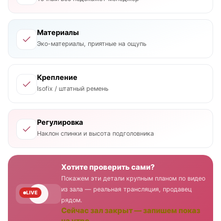
Материалы
Эко-материалы, приятные на ощупь
Крепление
Isofix / штатный ремень
Регулировка
Наклон спинки и высота подголовника
Хотите проверить сами?
Покажем эти детали крупным планом по видео
из зала — реальная трансляция, продавец
LIVE
рядом.
Сейчас зал закрыт — запишем показ
на утро.