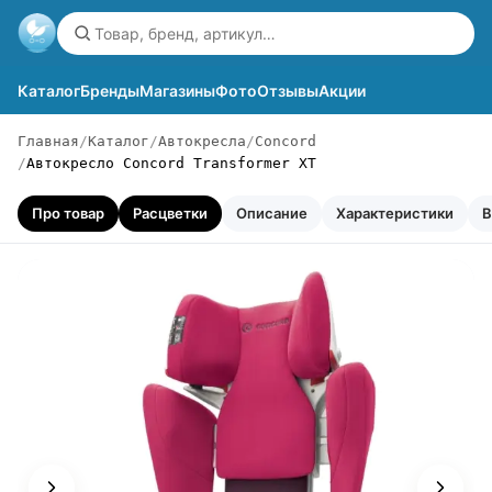
Каталог
Бренды
Магазины
Фото
Отзывы
Акции
Главная
Каталог
Автокресла
Concord
Автокресло Concord Transformer XT
Про товар
Расцветки
Описание
Характеристики
В