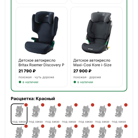
Детское автокресло
Детское автокресло
Britax Roemer Discovery P
Maxi-Cosi Kore i-Size
21 790 ₽
27 900 ₽
похожая · чуть дороже
похожая · дороже
● в наличии
● в наличии
Расцветка:
Красный
под заказ
под заказ
под заказ
под заказ
под заказ
под заказ
под заказ