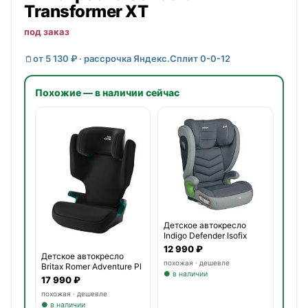
Transformer XT
под заказ
от 5 130 ₽ · рассрочка Яндекс.Сплит 0-0-12
Похожие — в наличии сейчас
Детское автокресло
Indigo Defender Isofix
12 990 ₽
Детское автокресло
похожая · дешевле
Britax Romer Adventure Pl
● в наличии
17 990 ₽
похожая · дешевле
● в наличии