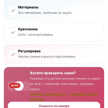
Материалы
Эко-материалы, приятные на ощупь
Крепление
Isofix / штатный ремень
Регулировка
Наклон спинки и высота подголовника
Хотите проверить сами?
Покажем эти детали крупным планом по видео
из зала — реальная трансляция, продавец
LIVE
рядом.
Сейчас зал закрыт — запишем показ
на утро.
Показать по камере