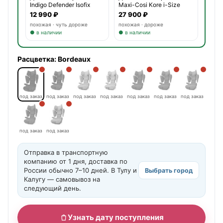
Indigo Defender Isofix
Maxi-Cosi Kore i-Size
12 990 ₽
27 900 ₽
похожая · чуть дороже
похожая · дороже
● в наличии
● в наличии
Расцветка:
Bordeaux
под заказ
под заказ
под заказ
под заказ
под заказ
под заказ
под заказ
под заказ
под заказ
Отправка в транспортную
компанию от 1 дня, доставка по
России обычно 7–10 дней. В Тулу и
Выбрать город
Калугу — самовывоз на
следующий день.
Узнать дату поступления