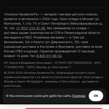
«Коляски-Кроватки.Ру» — интернет-магазин детских колясок,
кроваток и автокресел с 2004 года. Свои склады в Москве (ул.
Монтажная, 7, стр. 11) и Санкт-Петербурге (Митрофаньевское ш.,
18, тел.
+7 (812) 213-31-35
; без самовывоза со склада —
доставка нашим транспортом по СПб и Ленинградской области
или выдача в ПВЗ). Розничные магазины — в Туле (ул.
Арсенальная, 2а) и Калуге (ул. Дзержинского, 35); своя
курьерская доставка в Костроме и Ярославле; доставка по всей
России (ПВЗ и курьер). Гарантия производителя 12 месяцев,
возврат 14 дней. Тел.
8 800 511-06-52
.
ИП Чернега Владимир Николаевич · ОГРНИП 319774600445032 · ИНН
773008827602 · 119121, Москва, ул. Монтажная, 7
© 2004–2026 «Коляски-Кроватки.Ру». Информация на сайте носит
справочный характер и не является публичной офертой. Свои склады в
Москве и Санкт-Петербурге · магазины в Туле и Калуге · доставка по
всей России.
Политика конфиденциальности
Обработка персональных данных
🍪 Мы используем cookie для удобства сайта.
Политика
ОК
Использование cookie