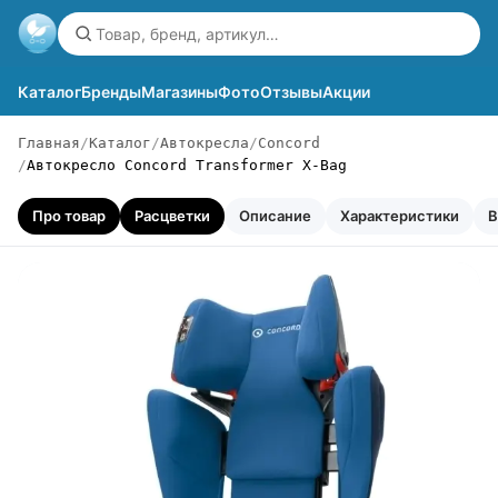
Каталог
Бренды
Магазины
Фото
Отзывы
Акции
Главная
Каталог
Автокресла
Concord
Автокресло Concord Transformer X-Bag
Про товар
Расцветки
Описание
Характеристики
В