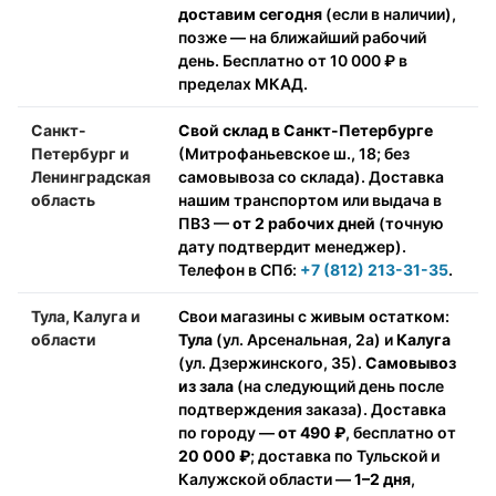
доставим сегодня
(если в наличии),
позже — на ближайший рабочий
день. Бесплатно от 10 000 ₽ в
пределах МКАД.
Санкт-
Свой склад в Санкт-Петербурге
Петербург и
(Митрофаньевское ш., 18; без
Ленинградская
самовывоза со склада). Доставка
область
нашим транспортом или выдача в
ПВЗ —
от 2 рабочих дней
(точную
дату подтвердит менеджер).
Телефон в СПб:
+7 (812) 213-31-35
.
Тула, Калуга и
Свои магазины с живым остатком:
области
Тула
(ул. Арсенальная, 2а) и
Калуга
(ул. Дзержинского, 35).
Самовывоз
из зала
(на следующий день после
подтверждения заказа). Доставка
по городу —
от 490 ₽
, бесплатно от
20 000 ₽
; доставка по Тульской и
Калужской области —
1–2 дня
,