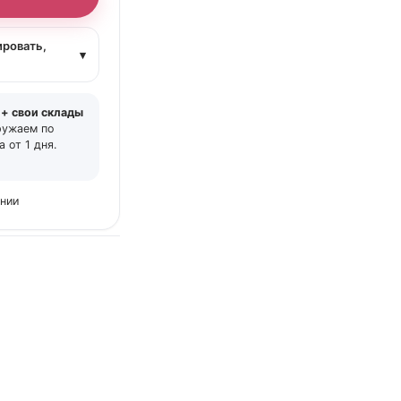
ировать,
▾
 + свои склады
ружаем по
 от 1 дня.
ении