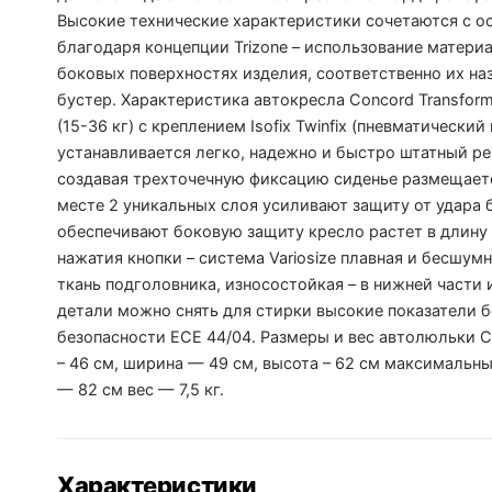
Высокие технические характеристики сочетаются с ос
благодаря концепции Trizone – использование материа
боковых поверхностях изделия, соответственно их на
бустер. Характеристика автокресла Concord Transforme
(15-36 кг) с креплением Isofix Twinfix (пневматическ
устанавливается легко, надежно и быстро штатный ре
создавая трехточечную фиксацию сиденье размещает
месте 2 уникальных слоя усиливают защиту от удара 
обеспечивают боковую защиту кресло растет в длину
нажатия кнопки – система Variosize плавная и бесшумн
ткань подголовника, износостойкая – в нижней части 
детали можно снять для стирки высокие показатели 
безопасности ЕСЕ 44/04. Размеры и вес автолюльки C
– 46 см, ширина — 49 см, высота – 62 см максимальн
— 82 см вес — 7,5 кг.
Характеристики