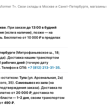
sformer T». Свои склады в Москве и Санкт-Петербурге, магазины в
скве
. При заказе
до 13:00 в будний
дня
(если в наличии), позже — на
. Бесплатно от 10 000 ₽ в пределах
тербурге
(Митрофаньевское ш., 18;
ада). Доставка нашим транспортом
2 рабочих дней
(точную дату
 Телефон в СПб:
+7 (812) 213-31-35
.
м остатком:
Тула
(ул. Арсенальная, 2а)
ого, 35).
Самовывоз из зала
(на
подтверждения заказа). Доставка по
сплатно от
20 000 ₽
; доставка по
области —
1–2 дня
, своим транспортом
 от
490 ₽
.