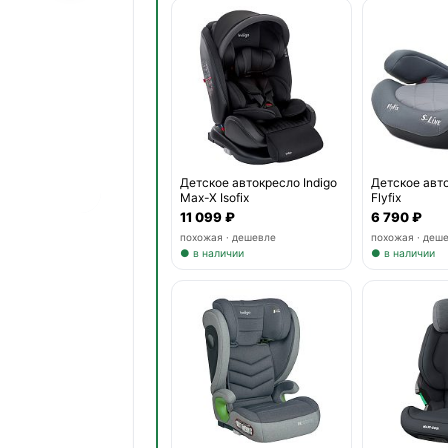
Детское автокресло Indigo
Детское авт
Max-X Isofix
Flyfix
11 099 ₽
6 790 ₽
похожая · дешевле
похожая · деш
● в наличии
● в наличии