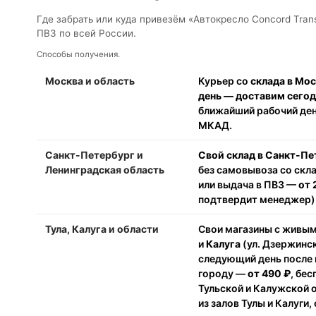
Где забрать или куда привезём «Автокресло Concord Tran
ПВЗ по всей России.
Способы получения.
Москва и область
Курьер со
склада в Мо
день — доставим сего
ближайший рабочий день
МКАД.
Санкт-Петербург и
Свой склад в Санкт-Пе
Ленинградская область
без самовывоза со скл
или выдача в ПВЗ —
от 
подтвердит менеджер).
Тула, Калуга и области
Свои магазины с живы
и
Калуга
(ул. Дзержинск
следующий день после 
городу —
от 490 ₽
, бе
Тульской и Калужской 
из залов Тулы и Калуги,