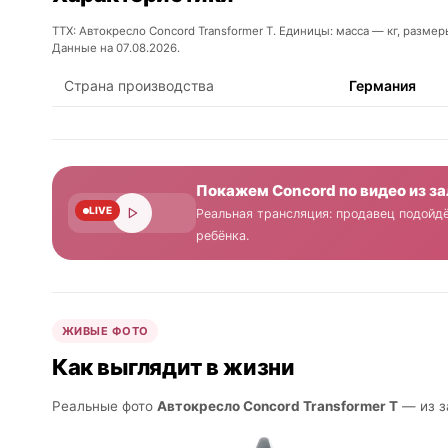
ТТХ: Автокресло Concord Transformer T. Единицы: масса — кг, разме
Данные на 07.08.2026.
Страна производства
Германия
Покажем Concord по видео из за
LIVE
Реальная трансляция: продавец подойдё
ребёнка.
ЖИВЫЕ ФОТО
Как выглядит в жизни
Реальные фото
Автокресло Concord Transformer T
— из з