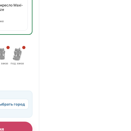
окресло Maxi-
ize
оже
 заказ
под заказ
ыбрать город
ия