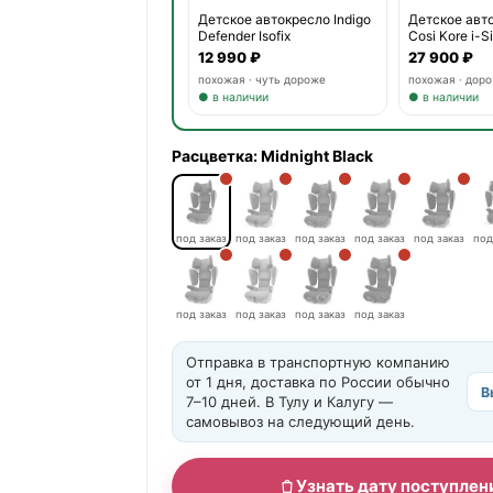
Детское автокресло Indigo
Детское авт
Defender Isofix
Cosi Kore i-S
12 990 ₽
27 900 ₽
похожая · чуть дороже
похожая · дор
● в наличии
● в наличии
Расцветка:
Midnight Black
под заказ
под заказ
под заказ
под заказ
под заказ
под
под заказ
под заказ
под заказ
под заказ
Отправка в транспортную компанию
от 1 дня, доставка по России обычно
В
7–10 дней. В Тулу и Калугу —
самовывоз на следующий день.
Узнать дату поступлен