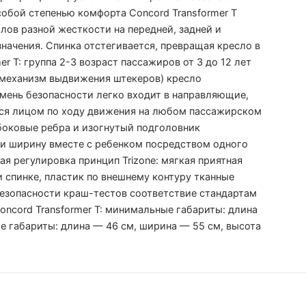
обой степенью комфорта Concord Transformer T
лов разной жесткости на передней, задней и
значения. Спинка отстегивается, превращая кресло в
r T: группа 2-3 возраст пассажиров от 3 до 12 лет
ий механизм выдвижения штекеров) кресло
мень безопасности легко входит в направляющие,
ся лицом по ходу движения на любом пассажирском
боковые ребра и изогнутый подголовник
 и ширину вместе с ребенком посредством одного
ая регулировка принцип Trizone: мягкая приятная
и спинке, пластик по внешнему контуру тканные
безопасности краш-тестов соответствие стандартам
oncord Transformer T: минимальные габариты: длина
ые габариты: длина — 46 см, ширина — 55 см, высота