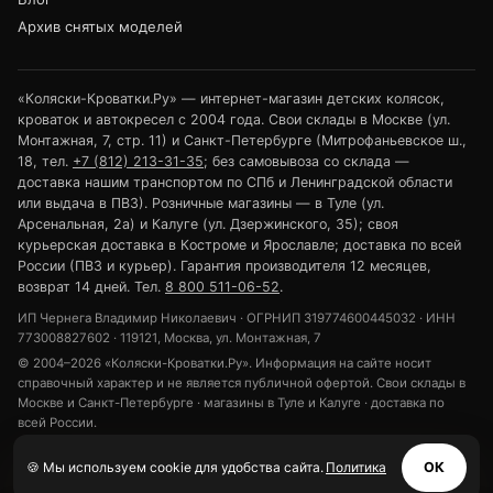
Архив снятых моделей
«Коляски-Кроватки.Ру» — интернет-магазин детских колясок,
кроваток и автокресел с 2004 года. Свои склады в Москве (ул.
Монтажная, 7, стр. 11) и Санкт-Петербурге (Митрофаньевское ш.,
18, тел.
+7 (812) 213-31-35
; без самовывоза со склада —
доставка нашим транспортом по СПб и Ленинградской области
или выдача в ПВЗ). Розничные магазины — в Туле (ул.
Арсенальная, 2а) и Калуге (ул. Дзержинского, 35); своя
курьерская доставка в Костроме и Ярославле; доставка по всей
России (ПВЗ и курьер). Гарантия производителя 12 месяцев,
возврат 14 дней. Тел.
8 800 511-06-52
.
ИП Чернега Владимир Николаевич · ОГРНИП 319774600445032 · ИНН
773008827602 · 119121, Москва, ул. Монтажная, 7
© 2004–2026 «Коляски-Кроватки.Ру». Информация на сайте носит
справочный характер и не является публичной офертой. Свои склады в
Москве и Санкт-Петербурге · магазины в Туле и Калуге · доставка по
всей России.
Политика конфиденциальности
Обработка персональных данных
🍪 Мы используем cookie для удобства сайта.
Политика
ОК
Использование cookie