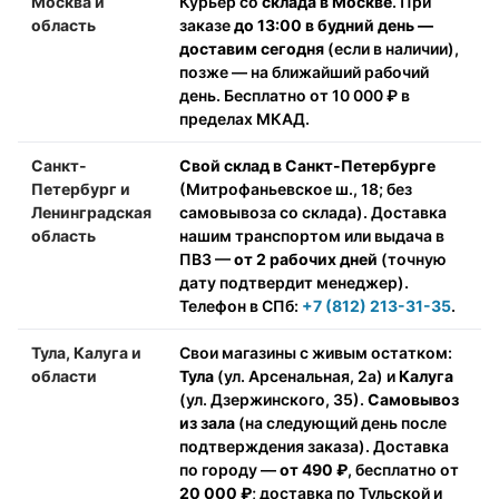
Москва и
Курьер со
склада в Москве
. При
область
заказе
до 13:00 в будний день —
доставим сегодня
(если в наличии),
позже — на ближайший рабочий
день. Бесплатно от 10 000 ₽ в
пределах МКАД.
Санкт-
Свой склад в Санкт-Петербурге
Петербург и
(Митрофаньевское ш., 18; без
Ленинградская
самовывоза со склада). Доставка
область
нашим транспортом или выдача в
ПВЗ —
от 2 рабочих дней
(точную
дату подтвердит менеджер).
Телефон в СПб:
+7 (812) 213-31-35
.
Тула, Калуга и
Свои магазины с живым остатком:
области
Тула
(ул. Арсенальная, 2а) и
Калуга
(ул. Дзержинского, 35).
Самовывоз
из зала
(на следующий день после
подтверждения заказа). Доставка
по городу —
от 490 ₽
, бесплатно от
20 000 ₽
; доставка по Тульской и