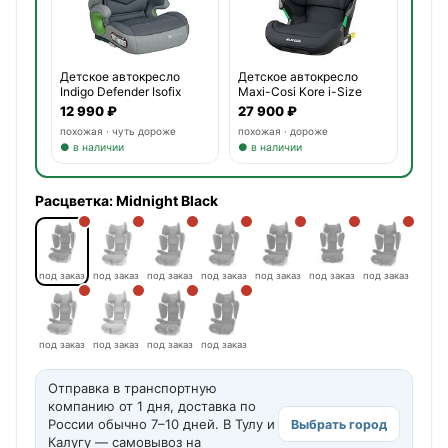
Детское автокресло
Детское автокресло
Indigo Defender Isofix
Maxi-Cosi Kore i-Size
12 990 ₽
27 900 ₽
похожая · чуть дороже
похожая · дороже
● в наличии
● в наличии
Расцветка:
Midnight Black
под заказ
под заказ
под заказ
под заказ
под заказ
под заказ
под заказ
под заказ
под заказ
под заказ
под заказ
Отправка в транспортную
компанию от 1 дня, доставка по
России обычно 7–10 дней. В Тулу и
Выбрать город
Калугу — самовывоз на