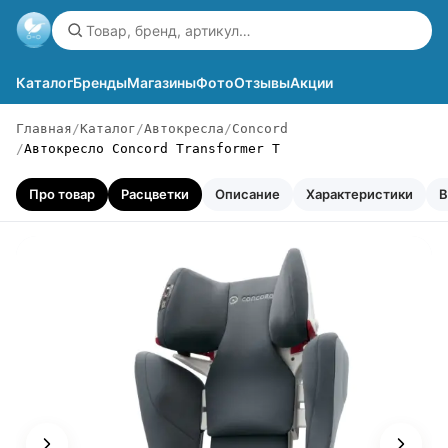
Каталог
Бренды
Магазины
Фото
Отзывы
Акции
Главная
Каталог
Автокресла
Concord
Автокресло Concord Transformer T
Про товар
Расцветки
Описание
Характеристики
В