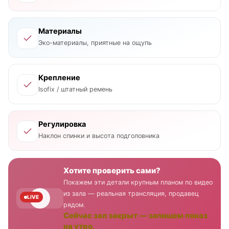
Материалы
Эко-материалы, приятные на ощупь
Крепление
Isofix / штатный ремень
Регулировка
Наклон спинки и высота подголовника
Хотите проверить сами?
Покажем эти детали крупным планом по видео
из зала — реальная трансляция, продавец
LIVE
рядом.
Сейчас зал закрыт — запишем показ
на утро.