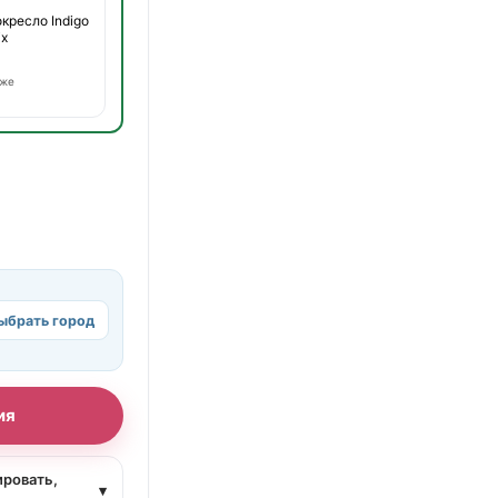
кресло Indigo
ix
оже
ыбрать город
ия
ировать,
▾