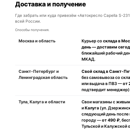
Доставка и получение
Где забрать или куда привезём «Автокресло Capella S-231
всей России.
Способы получения.
Москва и область
Курьер со
склада в Мо
день — доставим сего
ближайший рабочий день
МКАД.
Санкт-Петербург и
Свой склад в Санкт-Пе
Ленинградская область
без самовывоза со скл
или выдача в ПВЗ —
от 
подтвердит менеджер).
Тула, Калуга и области
Свои магазины с живы
и
Калуга
(ул. Дзержинск
следующий день после 
городу —
от 490 ₽
, бе
Тульской и Калужской 