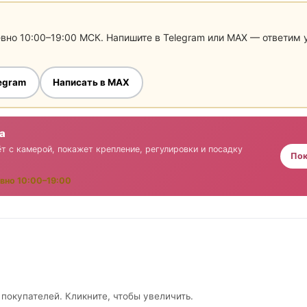
евно 10:00–19:00 МСК. Напишите в Telegram или MAX — ответим
legram
Написать в MAX
а
т с камерой, покажет крепление, регулировки и посадку
Пок
вно 10:00–19:00
 покупателей. Кликните, чтобы увеличить.