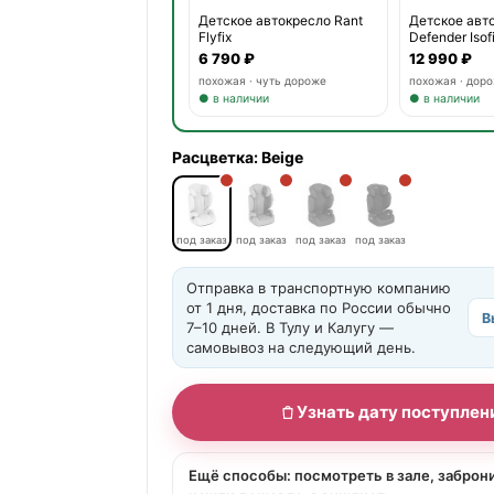
Детское автокресло Rant
Детское авто
Flyfix
Defender Isof
6 790 ₽
12 990 ₽
похожая · чуть дороже
похожая · дор
● в наличии
● в наличии
Расцветка:
Beige
под заказ
под заказ
под заказ
под заказ
Отправка в транспортную компанию
от 1 дня, доставка по России обычно
В
7–10 дней. В Тулу и Калугу —
самовывоз на следующий день.
Узнать дату поступлен
Ещё способы: посмотреть в зале, заброн