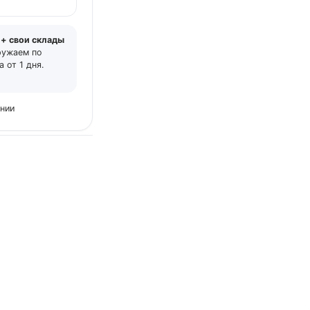
 + свои склады
ружаем по
 от 1 дня.
ении