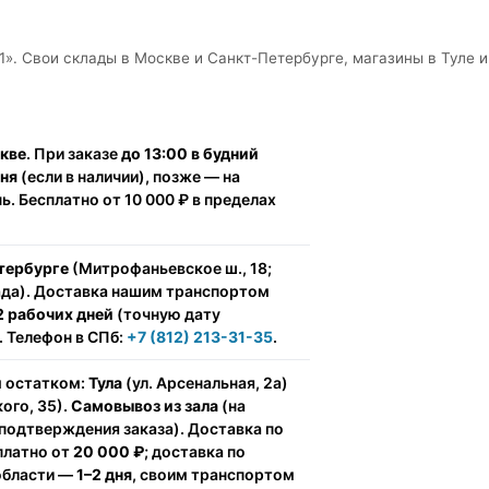
1». Свои склады в Москве и Санкт-Петербурге, магазины в Туле и
скве
. При заказе
до 13:00 в будний
дня
(если в наличии), позже — на
. Бесплатно от 10 000 ₽ в пределах
тербурге
(Митрофаньевское ш., 18;
ада). Доставка нашим транспортом
2 рабочих дней
(точную дату
 Телефон в СПб:
+7 (812) 213-31-35
.
м остатком:
Тула
(ул. Арсенальная, 2а)
ого, 35).
Самовывоз из зала
(на
подтверждения заказа). Доставка по
сплатно от
20 000 ₽
; доставка по
области —
1–2 дня
, своим транспортом