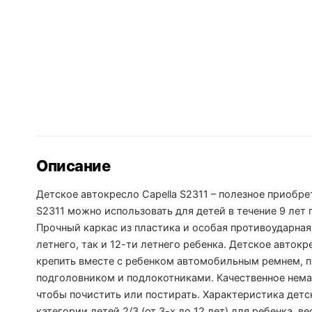
Описание
Детское автокресло Capella S2311 – полезное приобре
S2311 можно использовать для детей в течение 9 лет п
Прочный каркас из пластика и особая противоударная
летнего, так и 12-ти летнего ребенка. Детское авток
крепить вместе с ребенком автомобильным ремнем, 
подголовником и подлокотниками. Качественное немар
чтобы почистить или постирать. Характеристика детск
категории детей 2/3 (от 3-х до 12 лет) для ребенка, в