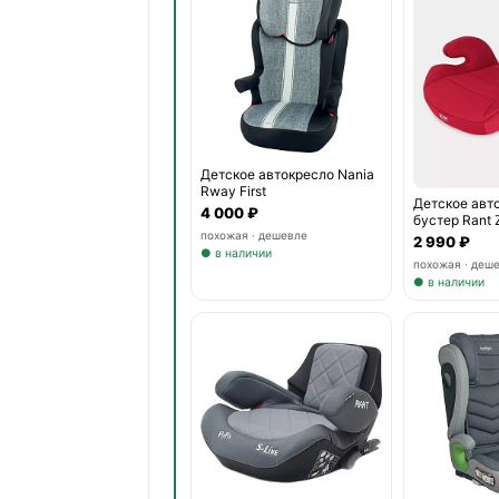
Детское автокресло Nania
Rway First
Детское авт
4 000 ₽
бустер Rant Z
похожая · дешевле
2 990 ₽
● в наличии
похожая · деш
● в наличии