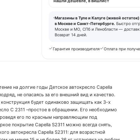
нашли дешевле, в вишлист
Магазины в Туле и Калуге (живой остаток)
в Москве и Санкт-Петербурге.
Быстро отг
Москве и МО, СПб и Ленобласти — доставка
Возврат 14 дней.
Гарантия производителя
Оплата при получ
тение на долгие годы Детское автокресло Capella
одряд, не опасаясь за его внешний вид и качество.
 конструкция будет одинаково защищать как 3-х
ресло С 2311 –простое в обращении. Его необходимо
проведя его по красным направляющим под
кое покрытие Capella S2311 можно всегда снять,
ого автокресла Capella S2311: для возрастной
есом не менее 15 и не более 36 кг установка на любом