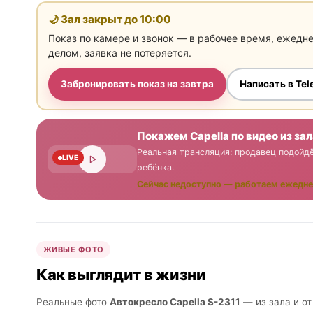
🌙 Зал закрыт до
10:00
Показ по камере и звонок — в рабочее время, ежедн
делом, заявка не потеряется.
Забронировать показ на завтра
Написать в Te
Покажем Capella по видео из зал
Реальная трансляция: продавец подойдё
LIVE
ребёнка.
Сейчас недоступно — работаем ежедне
ЖИВЫЕ ФОТО
Как выглядит в жизни
Реальные фото
Автокресло Capella S-2311
— из зала и от