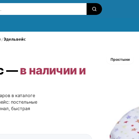
и
Эдельвейс
Простыни
с —
в наличии и
аров в каталоге
вейс: постельные
инал, быстрая