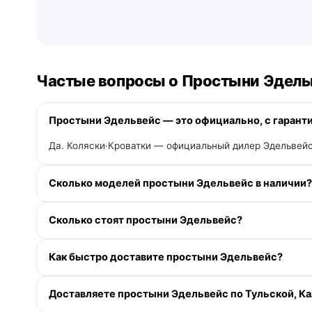
Частые вопросы о Простыни Эдель
Простыни Эдельвейс — это официально, с гарант
Да. Коляски·Кроватки — официальный дилер Эдельвейс
Сколько моделей простыни Эдельвейс в наличии?
В категории «Простыни» у Эдельвейс — 1 модель. Акт
Сколько стоят простыни Эдельвейс?
Доступна рассрочка 0-0-12 без переплаты и кэшбэк д
Как быстро доставите простыни Эдельвейс?
По Москве и Московской области — при заказе до 13:00
Доставляете простыни Эдельвейс по Тульской, К
пределах МКАД. По Санкт-Петербургу и Ленинградской 
и ПВЗ.