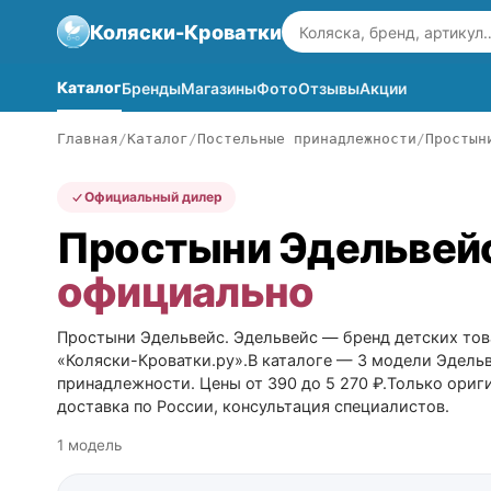
Коляски-Кроватки
Каталог
Бренды
Магазины
Фото
Отзывы
Акции
Главная
Каталог
Постельные принадлежности
Простын
Официальный дилер
Простыни Эдельвей
официально
Простыни Эдельвейс. Эдельвейс — бренд детских тов
«Коляски-Кроватки.ру».В каталоге — 3 модели Эдель
принадлежности. Цены от 390 до 5 270 ₽.Только ориг
доставка по России, консультация специалистов.
1 модель