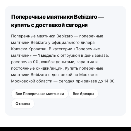
дней со своего склада. По остальной России —
Тульской и Калужской области — из наших магазинов
отгрузка на ближайший рабочий день, далее ТК и ПВЗ.
в Туле (ул. Арсенальная, 2а) и Калуге (ул.
Поперечные маятники Bebizaro —
Дзержинского, 35): самовывоз из зала на следующий
день после подтверждения заказа, доставка по городу
купить с доставкой сегодня
— от 490 ₽, по области — уточняйте у менеджеров. По
Ленинградской области — от 2 рабочих дней со своего
Поперечные маятники Bebizaro — поперечные
склада в Санкт-Петербурге (тел. +7 (812) 213-31-35).
маятники Bebizaro у официального дилера
Коляски·Кроватки. В категории «Поперечные
маятники» —
1 модель
с отгрузкой в день заказа:
рассрочка 0%, кэшбэк деньгами, гарантия и
постоянные скидки/акции. Купить поперечные
маятники Bebizaro с доставкой по Москве и
Московской области — сегодня при заказе до 14:00.
Все Поперечные маятники
Все бренды
Отзывы