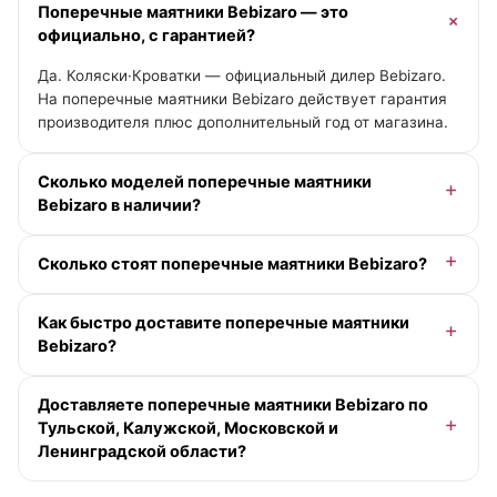
Поперечные маятники Bebizaro — это
официально, с гарантией?
Да. Коляски·Кроватки — официальный дилер Bebizaro.
На поперечные маятники Bebizaro действует гарантия
производителя плюс дополнительный год от магазина.
Сколько моделей поперечные маятники
Bebizaro в наличии?
В категории «Поперечные маятники» у Bebizaro — 1
Сколько стоят поперечные маятники Bebizaro?
модель. Актуальные цены и помощь с выбором — у
менеджера онлайн.
Доступна рассрочка 0-0-12 без переплаты и кэшбэк
Как быстро доставите поперечные маятники
деньгами. Точную цену под вашу комплектацию
Bebizaro?
подскажет менеджер.
По Москве и Московской области — при заказе до
Доставляете поперечные маятники Bebizaro по
13:00 в будний день доставим сегодня (если в
Тульской, Калужской, Московской и
наличии), позже — на ближайший рабочий день,
Ленинградской области?
бесплатно от 10 000 ₽ в пределах МКАД. По Санкт-
Петербургу и Ленинградской области — от 2 рабочих
Да. По Московской области — со склада в Москве. По