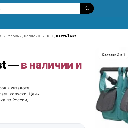
и и тройни
Коляски 2 в 1
BartPlast
Коляски 2 в 1
st —
в наличии и
аров в каталоге
last: коляски. Цены
ка по России,