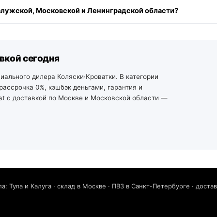
 в будний день доставим сегодня (если в наличии), позже — на б
 Калужской, Московской и Ленинградской области?
области — от 2 рабочих дней со своего склада. По остальной Р
ульской и Калужской области — из наших магазинов в Туле (ул. А
ения заказа, доставка по городу — от 490 ₽, по области — уточ
. +7 (812) 213-31-35).
авкой сегодня
фициального дилера Коляски·Кроватки. В категории
 рассрочка 0%, кэшбэк деньгами, гарантия и
last с доставкой по Москве и Московской области —
а: Тула и Калуга · склад в Москве · ПВЗ в Санкт-Петербурге · доста