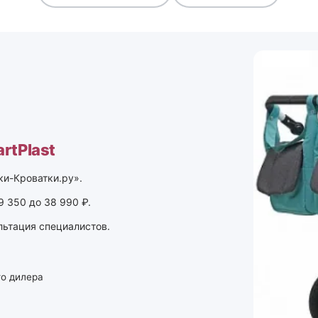
artPlast
ки-Кроватки.ру».
9 350 до 38 990 ₽.
льтация специалистов.
го дилера