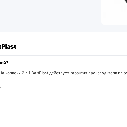
tPlast
ией?
На коляски 2 в 1 BartPlast действует гарантия производителя плю
?
Актуальные цены и помощь с выбором — у менеджера онлайн.
еньгами. Точную цену под вашу комплектацию подскажет менедже