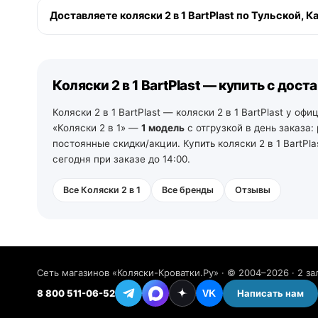
По Москве и Московской области — при заказе до 13:00
Доставляете коляски 2 в 1 BartPlast по Тульской,
пределах МКАД. По Санкт-Петербургу и Ленинградской 
и ПВЗ.
Да. По Московской области — со склада в Москве. По Т
самовывоз из зала на следующий день после подтвержд
рабочих дней со своего склада в Санкт-Петербурге (тел
Коляски 2 в 1 BartPlast — купить с дост
Коляски 2 в 1 BartPlast — коляски 2 в 1 BartPlast у о
«Коляски 2 в 1» —
1 модель
с отгрузкой в день заказа:
постоянные скидки/акции. Купить коляски 2 в 1 BartP
сегодня при заказе до 14:00.
Все Коляски 2 в 1
Все бренды
Отзывы
Сеть магазинов «Коляски-Кроватки.Ру» · © 2004–2026 · 2 зал
8 800 511-06-52
Написать нам
VK