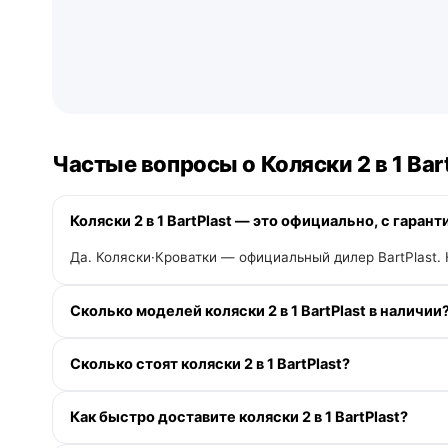
Частые вопросы о Коляски 2 в 1 Bar
Коляски 2 в 1 BartPlast — это официально, с гарант
Да. Коляски·Кроватки — официальный дилер BartPlast. 
Сколько моделей коляски 2 в 1 BartPlast в наличии
В категории «Коляски 2 в 1» у BartPlast — 1 модель. 
Сколько стоят коляски 2 в 1 BartPlast?
Доступна рассрочка 0-0-12 без переплаты и кэшбэк д
Как быстро доставите коляски 2 в 1 BartPlast?