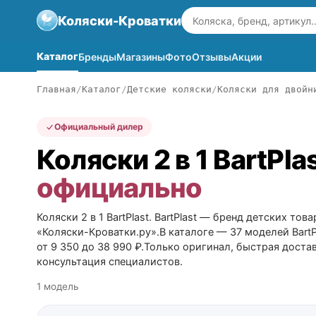
Коляски-Кроватки
Каталог
Бренды
Магазины
Фото
Отзывы
Акции
Главная
Каталог
Детские коляски
Коляски для двойн
Официальный дилер
Коляски 2 в 1 BartPla
официально
Коляски 2 в 1 BartPlast. BartPlast — бренд детских тов
«Коляски-Кроватки.ру».В каталоге — 37 моделей BartP
от 9 350 до 38 990 ₽.Только оригинал, быстрая достав
консультация специалистов.
1 модель