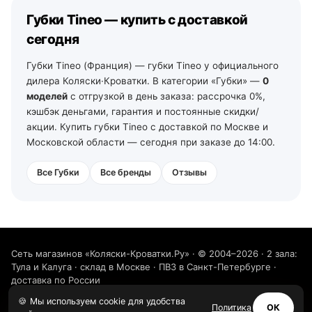
в Туле (ул. Арсенальная, 2а) и Калуге (ул.
Губки Tineo — купить с доставкой
Дзержинского, 35): самовывоз из зала на следующий
день после подтверждения заказа, доставка по городу
сегодня
— от 490 ₽, по области — уточняйте у менеджеров. По
Ленинградской области — от 2 рабочих дней со своего
Губки Tineo (Франция) — губки Tineo у официального
склада в Санкт-Петербурге (тел. +7 (812) 213-31-35).
дилера Коляски·Кроватки. В категории «Губки» —
0
моделей
с отгрузкой в день заказа: рассрочка 0%,
кэшбэк деньгами, гарантия и постоянные скидки/
акции. Купить губки Tineo с доставкой по Москве и
Московской области — сегодня при заказе до 14:00.
Все Губки
Все бренды
Отзывы
Сеть магазинов «Коляски-Кроватки.Ру» · © 2004–2026 · 2 зала:
Тула и Калуга · склад в Москве · ПВЗ в Санкт-Петербурге ·
доставка по России
8 800 511-06-52
Написать нам
VK
🍪 Мы используем cookie для удобства
Политика
ОК