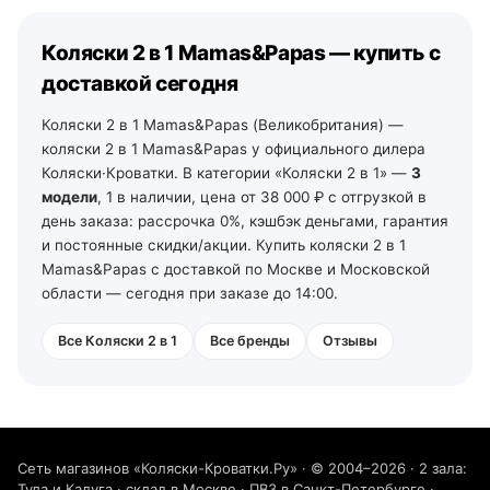
Тульской и Калужской области — из наших магазинов
отгрузка на ближайший рабочий день, далее ТК и ПВЗ.
в Туле (ул. Арсенальная, 2а) и Калуге (ул.
Коляски 2 в 1 Mamas&Papas — купить с
Дзержинского, 35): самовывоз из зала на следующий
день после подтверждения заказа, доставка по городу
доставкой сегодня
— от 490 ₽, по области — уточняйте у менеджеров. По
Ленинградской области — от 2 рабочих дней со своего
Коляски 2 в 1 Mamas&Papas (Великобритания) —
склада в Санкт-Петербурге (тел. +7 (812) 213-31-35).
коляски 2 в 1 Mamas&Papas у официального дилера
Коляски·Кроватки. В категории «Коляски 2 в 1» —
3
модели
, 1 в наличии, цена от 38 000 ₽ с отгрузкой в
день заказа: рассрочка 0%, кэшбэк деньгами, гарантия
и постоянные скидки/акции. Купить коляски 2 в 1
Mamas&Papas с доставкой по Москве и Московской
области — сегодня при заказе до 14:00.
Все Коляски 2 в 1
Все бренды
Отзывы
Сеть магазинов «Коляски-Кроватки.Ру» · © 2004–2026 · 2 зала:
Тула и Калуга · склад в Москве · ПВЗ в Санкт-Петербурге ·