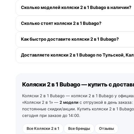
Сколько моделей коляски 2 в 1 Bubago в наличии?
В категории «Коляски 2 в 1» у Bubago — 2 модели. Ак
Сколько стоят коляски 2 в 1 Bubago?
Доступна рассрочка 0-0-12 без переплаты и кэшбэк д
Как быстро доставите коляски 2 в 1 Bubago?
По Москве и Московской области — при заказе до 13:00
Доставляете коляски 2 в 1 Bubago по Тульской, К
пределах МКАД. По Санкт-Петербургу и Ленинградской 
и ПВЗ.
Да. По Московской области — со склада в Москве. По Т
самовывоз из зала на следующий день после подтвержд
рабочих дней со своего склада в Санкт-Петербурге (тел
Коляски 2 в 1 Bubago — купить с доста
Коляски 2 в 1 Bubago — коляски 2 в 1 Bubago у официа
«Коляски 2 в 1» —
2 модели
с отгрузкой в день заказа:
постоянные скидки/акции. Купить коляски 2 в 1 Bubag
сегодня при заказе до 14:00.
Все Коляски 2 в 1
Все бренды
Отзывы