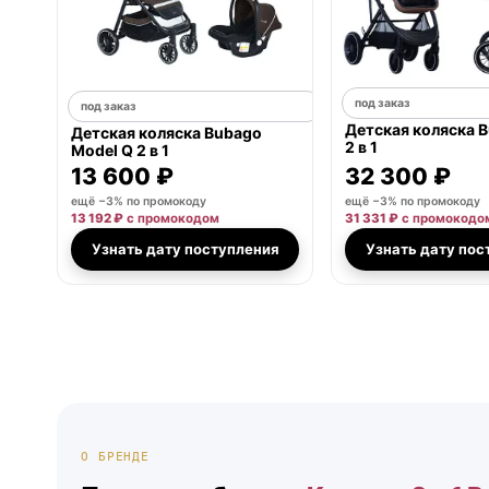
под заказ
под заказ
Детская коляска B
Детская коляска Bubago
2 в 1
Model Q 2 в 1
13 600 ₽
32 300 ₽
ещё −3% по промокоду
ещё −3% по промокоду
13 192 ₽
с промокодом
31 331 ₽
с промокодо
Узнать дату поступления
Узнать дату пос
О БРЕНДЕ