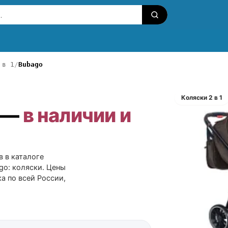
 в 1
Bubago
Коляски 2 в 1
o —
в наличии и
в в каталоге
go: коляски. Цены
а по всей России,