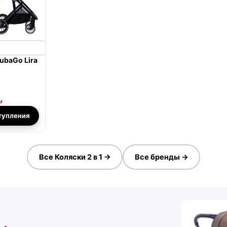
ubaGo Lira
м
тупления
Все Коляски 2 в 1 →
Все бренды →