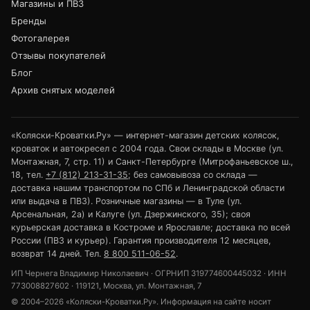
Магазины и ПВЗ
Бренды
Фотогалерея
Отзывы покупателей
Блог
Архив снятых моделей
«Коляски-Кроватки.Ру» — интернет-магазин детских колясок,
кроваток и автокресел с 2004 года. Свои склады в Москве (ул.
Монтажная, 7, стр. 11) и Санкт-Петербурге (Митрофаньевское ш.,
18, тел.
+7 (812) 213-31-35
; без самовывоза со склада —
доставка нашим транспортом по СПб и Ленинградской области
или выдача в ПВЗ). Розничные магазины — в Туле (ул.
Арсенальная, 2а) и Калуге (ул. Дзержинского, 35); своя
курьерская доставка в Костроме и Ярославле; доставка по всей
России (ПВЗ и курьер). Гарантия производителя 12 месяцев,
возврат 14 дней. Тел.
8 800 511-06-52
.
ИП Чернега Владимир Николаевич · ОГРНИП 319774600445032 · ИНН
773008827602 · 119121, Москва, ул. Монтажная, 7
© 2004–2026 «Коляски-Кроватки.Ру». Информация на сайте носит