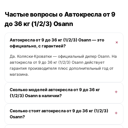
Частые вопросы о Автокресла от 9
до 36 кг (1/2/3) Osann
Автокресла от 9 до 36 кг (1/2/3) Osann — это
официально, с гарантией?
Да. Коляски·Кроватки — официальный дилер Osann. На
автокресла от 9 до 36 кг (1/2/3) Osann действует
гарантия производителя плюс дополнительный год от
магазина.
Сколько моделей автокресла от 9 до 36 кг
(1/2/3) Osann в наличии?
В категории «Автокресла от 9 до 36 кг (1/2/3)» у Osann
Сколько стоят автокресла от 9 до 36 кг (1/2/3)
— 2 модели, из них 1 в наличии с отгрузкой сегодня.
Osann?
Актуальные цены и помощь с выбором — у менеджера
онлайн.
Цены на автокресла от 9 до 36 кг (1/2/3) Osann — от 15