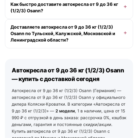
Как быстро доставите автокресла от 9 до 36 кг
990 ₽. Доступна рассрочка 0-0-12 без переплаты и
(1/2/3) Osann?
кэшбэк деньгами. Точную цену под вашу комплектацию
подскажет менеджер.
По Москве и Московской области — при заказе до
Доставляете автокресла от 9 до 36 кг (1/2/3)
13:00 в будний день доставим сегодня (если в
Osann по Тульской, Калужской, Московской и
наличии), позже — на ближайший рабочий день,
Ленинградской области?
бесплатно от 10 000 ₽ в пределах МКАД. По Санкт-
Петербургу и Ленинградской области — от 2 рабочих
Да. По Московской области — со склада в Москве. По
дней со своего склада. По остальной России —
Тульской и Калужской области — из наших магазинов
отгрузка на ближайший рабочий день, далее ТК и ПВЗ.
в Туле (ул. Арсенальная, 2а) и Калуге (ул.
Автокресла от 9 до 36 кг (1/2/3) Osann
Дзержинского, 35): самовывоз из зала на следующий
день после подтверждения заказа, доставка по городу
— купить с доставкой сегодня
— от 490 ₽, по области — уточняйте у менеджеров. По
Ленинградской области — от 2 рабочих дней со своего
Автокресла от 9 до 36 кг (1/2/3) Osann (Германия) —
склада в Санкт-Петербурге (тел. +7 (812) 213-31-35).
автокресла от 9 до 36 кг (1/2/3) Osann у официального
дилера Коляски·Кроватки. В категории «Автокресла от
9 до 36 кг (1/2/3)» —
2 модели
, 1 в наличии, цена от 15
990 ₽ с отгрузкой в день заказа: рассрочка 0%, кэшбэк
деньгами, гарантия и постоянные скидки/акции.
Купить автокресла от 9 до 36 кг (1/2/3) Osann с
доставкой по Москве и Московской области —